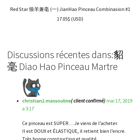
Red Star 狼羊兼毫 (一) JianHao Pinceau Combinasion #1
17.05
$
(
USD
)
Discussions récentes dans:貂
毫 Diao Hao Pinceau Martre
christian2.massouline
( client confirmé)
mai 17, 2019
a 3:17
Ce pinceau est SUPER… Je viens de l’acheter.
Il est DOUX et ÉLASTIQUE, il retient bien l’encre.
Très bonne construction et qualité.