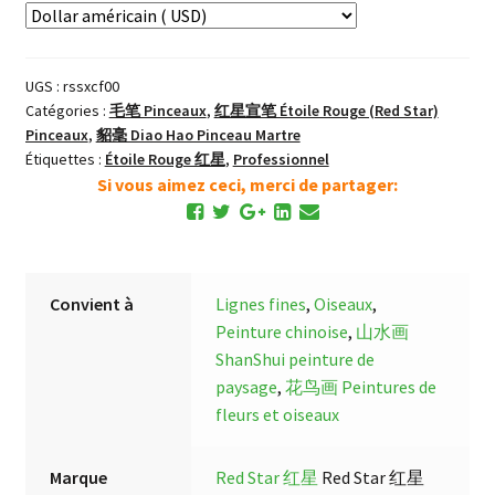
须
长
锋
UGS :
rssxcf00
´Barbe
Catégories :
毛笔 Pinceaux
,
红星宣笔 Étoile Rouge (Red Star)
de
Pinceaux
,
貂毫 Diao Hao Pinceau Martre
Souris
Étiquettes :
Étoile Rouge 红星
,
Professionnel
´
Si vous aimez ceci, merci de partager:
Point
Long
Pinceau
Martre
Convient à
Lignes fines
,
Oiseaux
,
Peinture chinoise
,
山水画
ShanShui peinture de
paysage
,
花鸟画 Peintures de
fleurs et oiseaux
Marque
Red Star 红星
Red Star 红星