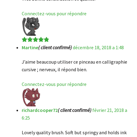
Connectez-vous pour répondre
Martine
( client confirmé)
décembre 18, 2018 a 1:48
Note
5
sur 5
J’aime beaucoup utiliser ce pinceau en calligraphie
cursive ; nerveux, il répond bien.
Connectez-vous pour répondre
richardcooper72
( client confirmé)
février 21, 2018 a
6:25
Lovely quality brush. Soft but springy and holds ink