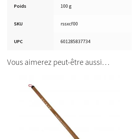
Poids
100 g
SKU
rssxcf00
UPC
601285837734
Vous aimerez peut-être aussi…