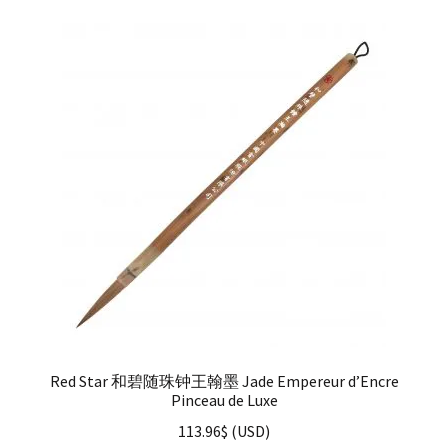
Red Star 和碧随珠钟王翰墨 Jade Empereur d’Encre
Pinceau de Luxe
113.96
$
(
USD
)