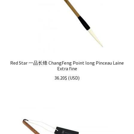
Red Star 一品长锋 ChangFeng Point long Pinceau Laine
Extra fine
36.20
$
(
USD
)