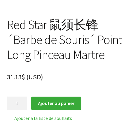
Red Star 鼠须长锋
´Barbe de Souris´ Point
Long Pinceau Martre
31.13
$
(
USD
)
quantité
Ajouter au panier
de
Red
Ajouter a la liste de souhaits
Star
鼠