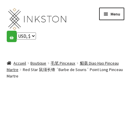
Aller
Aller
Menu
à
au
la
contenu
navigation
Boutique
Histoires
Ouvrir
le
Accueil
Boutique
毛笔 Pinceaux
貂毫 Diao Hao Pinceau
English
menu
Martre
Red Star 鼠须长锋 ´Barbe de Souris´ Point Long Pinceau
enfant
Martre
Español
Français
Communauté
Ouvrir
le
Mon compte
menu