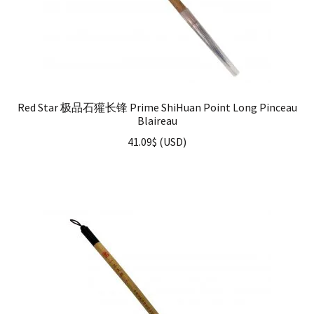
Red Star 极品石獾长锋 Prime ShiHuan Point Long Pinceau
Blaireau
41.09
$
(
USD
)