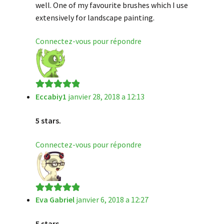
well. One of my favourite brushes which I use
extensively for landscape painting.
Connectez-vous pour répondre
Eccabiy1
janvier 28, 2018 a 12:13
Note
5
sur 5
5 stars.
Connectez-vous pour répondre
Eva Gabriel
janvier 6, 2018 a 12:27
Note
5
sur 5
5 stars.