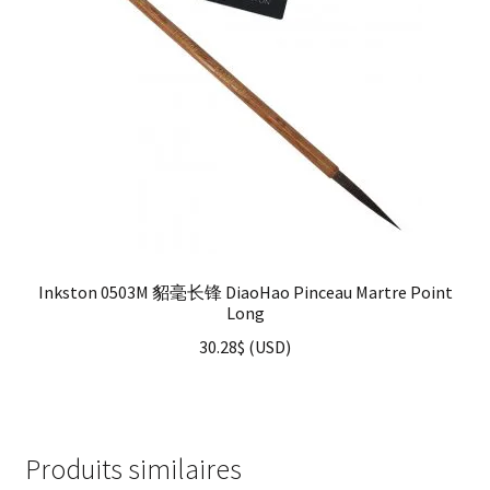
Inkston 0503M 貂毫长锋 DiaoHao Pinceau Martre Point
Long
30.28
$
(
USD
)
Produits similaires