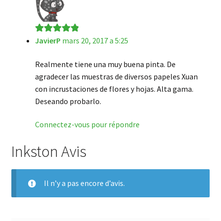
JavierP
mars 20, 2017 a 5:25
Note
5
sur 5
Realmente tiene una muy buena pinta. De
agradecer las muestras de diversos papeles Xuan
con incrustaciones de flores y hojas. Alta gama.
Deseando probarlo.
Connectez-vous pour répondre
Inkston Avis
Il n’y a pas encore d’avis.