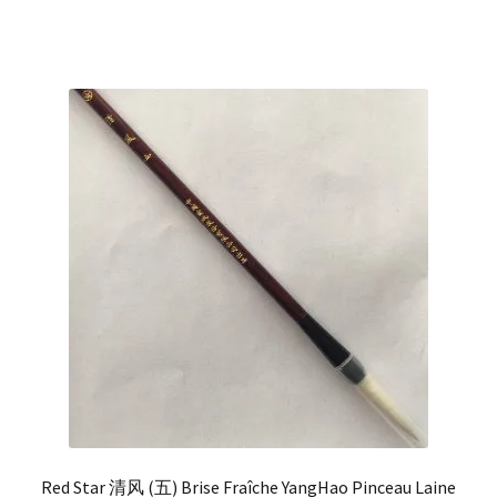
Red Star 清风 (五) Brise Fraîche YangHao Pinceau Laine