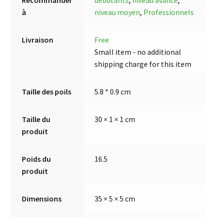
Recommander
débutants
,
niveau avancé
,
à
niveau moyen
,
Professionnels
Livraison
Free
Small item - no additional
shipping charge for this item
Taille des poils
5.8 * 0.9 cm
Taille du
30 × 1 × 1 cm
produit
Poids du
16.5
produit
Dimensions
35 × 5 × 5 cm