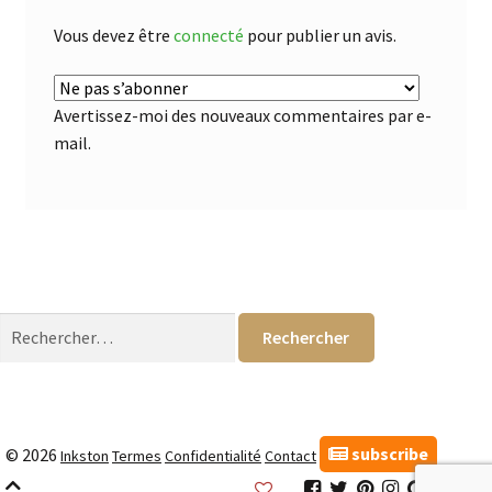
Vous devez être
connecté
pour publier un avis.
Avertissez-moi des nouveaux commentaires par e-
mail.
Rechercher :
subscribe
© 2026
Inkston
Termes
Confidentialité
Contact
Inkston
Inkston
Inkston
Inkston
Inkston
Inks