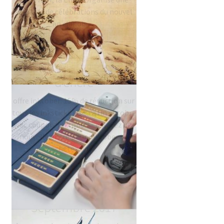
semaine de célébrations du nouvel
an chinois…
#inktober offres
d’encre
offre inktober: 15% de réduction sur
tous les inksticks jusqu'à fin octobre
avec coupon 'inktober' - essayez une
nouvelle encre pour inktober ou
achetez un…
Offres Inkston
Septembre 2017