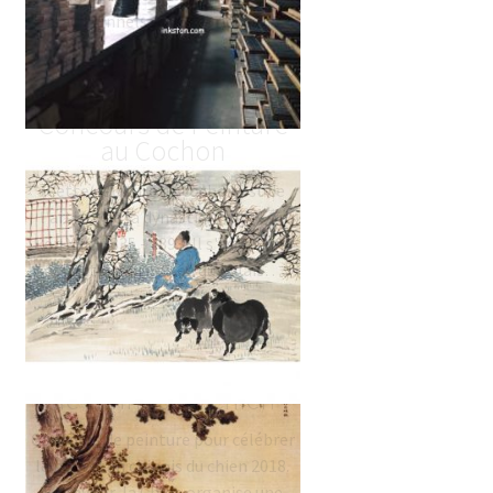
enfant
traditionnels sont fabriqués…
Questions fréquentes
INKSTON 2019
Concours de Peinture
au Cochon
(Cette peinture de cochon est de
l'artiste de la dynastie Qing 任薰
Ren Xun, 1835 - 1893. Il s'agit d'une
collection du musée du palais…
Concours de peinture
de l’année du chien
Concours de peinture pour célébrer
le nouvel an chinois du chien 2018.
En février, la Chine organise une