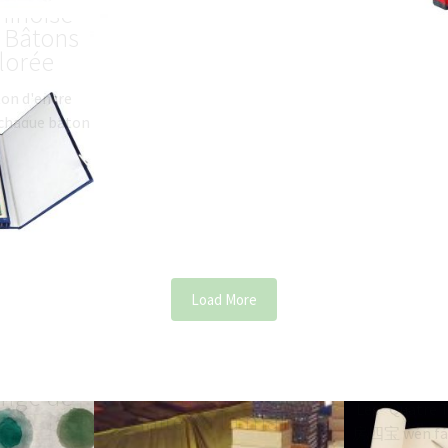
hinoise
 Bâtons
lorée
on d'encre
, chaque bâton
mal différent
avec son nom
ure
5.29
$
(
USD
)
Load More
inoise/
Encre chinoise –
Quatre tr
ange de
encres traditionnelles
Les "Quatre T
rs
faites à la main
房四宝 wén fáng