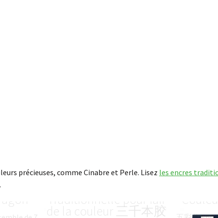
uleurs précieuses, comme Cinabre et Perle. Lisez
les encres traditi
.
le de 7
Gélatine Naturelle
五彩龙 Ens
ragon
Traditionnelle pour fair
Couleu
de la couleur 三千本胶
semble de 7
五彩龙 Ensemb