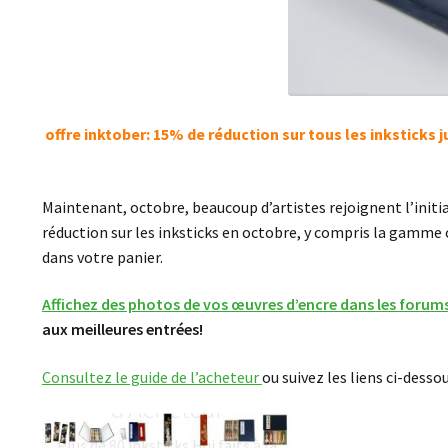
offre inktober: 15% de réduction sur tous les inksticks
Maintenant, octobre, beaucoup d’artistes rejoignent l’initi
réduction sur les inksticks en octobre, y compris la gamme c
dans votre panier.
Affichez des photos de vos œuvres d’encre dans les forum
aux meilleures entrées!
Consultez le guide de l’acheteur
ou suivez les liens ci-desso
Bâton d’Encre – Guide
d’Acheteur
Plus de 80 inksticks Hui faits à la