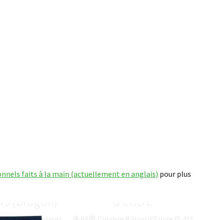
onnels faits à la main (actuellement en anglais)
pour plus
emble de 5
朱砂墨 Cinabre Bâton
rs (Dragon)
d’Encre
le de 5 Couleurs
朱砂墨 Cinabre Bâton d'Encre
25.41
$