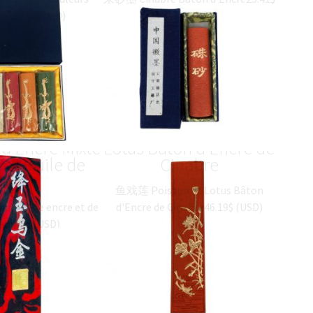
n)
28.10
$
(
USD
)
(
USD
)
iang Yu Wu
鱼戏莲 Poisson et
 d’Encre Mixte
Lotus Bâton d’Encre de
 et Huile de
Cinabre
Suie
鱼戏莲 Poisson et Lotus Bâton
mélangée encre et de
d'Encre de Cinabre
46.19
$
(
USD
)
.
46.05
$
(
USD
)