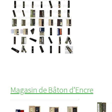
main, des mélanges spéciaux pour
différents effets de peinture, des
designs professionnels, historiques
et collectables du Vieux…
Magasin de Bâton d’Encre