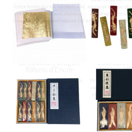
Cette feuille d'or est fabriquée à la
encres de couleur, ch
main par les meilleurs ateliers
d'un dragon d'or. cou
chinois de Suzhou pour Inkston. Cet
bleu, jaune, vert, blan
atelier fabrique également des
poids net…
34.6
feuilles d'or pour…
57.18
$
(
USD
)
十二彩墨 Ensemble de
五彩凤 Ensemb
12 Couleurs Dragon
Couleurs P
Bâtons d’Encre
Bâtons d’
Un ensemble de 12 petits bâtons
Un ensemble de bâto
d'encre de différentes couleurs,
couleurs en différent
chacun avec une décoration de
chacun avec une dé
dragon. Ces couleurs comprennent:
phénix. Cinq couleurs:
4 nuances différentes de bleu, vert,
blanc, orange, vert.
2
…
59.66
$
(
USD
)
彩色十二生肖