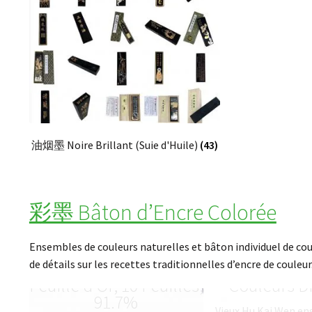
油烟墨 Noire Brillant (Suie d'Huile)
(43)
彩墨 Bâton d’Encre Colorée
Ensembles de couleurs naturelles et bâton individuel de co
de détails sur les recettes traditionnelles d’encre de couleur
Qualité Supérieure
七彩墨 Ensemb
Feuille d’Or, 10 Feuilles,
Couleurs D
91.7%
Vieux Hu Kai Wen en