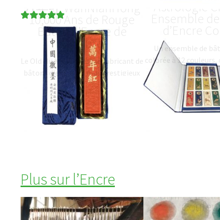
Astrologie C
万年红 WanNianHong
Ensemble de
10,000 Ans de Rouge
Noté
1
5.00
sur
d’Encre Co
Bâton d’Encre de
5 basé sur
Cinabre
Un ensemble de bât
notation
colorée à 12 couleurs
Le Old Hu Kai Wen est le fabricant de
client
d'encre montre un ani
bâtons d'encre les plus prestigieux
du zodiaque chinois 
en Chine. L'ancien Old Hu Kai Wen
dans l'écrit
fabrique de l'encre de…
23.59
$
(
USD
)
traditionnelle…
10
Plus sur l’Encre
Visite à l’Usine de Vieux
Peinture Ch
Hu Kai Wen (Old Hu Kai
Sumi E: Mél
Wen)
Couleu