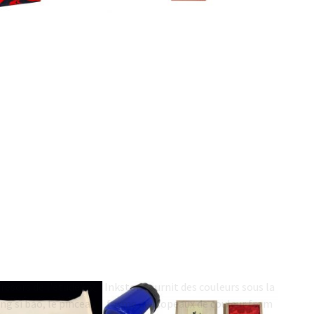
ésors du lettré
Couleurs de Chine
résors de l'étude" 文
Inkston fournit des couleurs sous la
 sì bǎo, le pinceau
forme de: Copeaux de couleur from