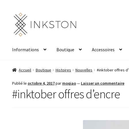
Aller
Aller
à
au
la
contenu
navigation
Informations
Boutique
Accessoires
Accueil
Boutique
Histoires
Nouvelles
#inktober offres d
Publié le
octobre 4, 2017
par
moqiao
—
Laisser un commentaire
#inktober offres d’encre