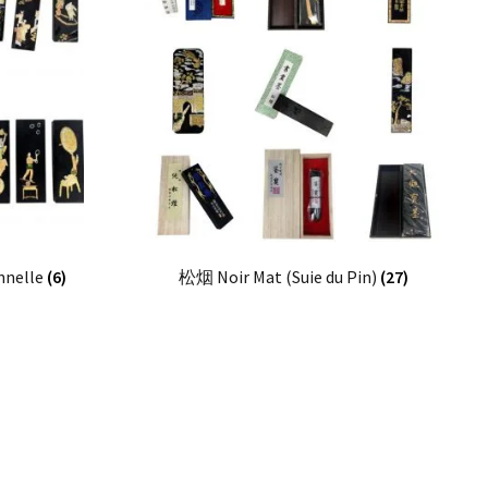
nnelle
(6)
松烟 Noir Mat (Suie du Pin)
(27)