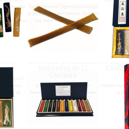
acune décorée
La gélatine est l'agent d'encollage
(Drago
leurs: rouge,
le plus célèbre de l'histoire. Ce n'est
c, orange, brun
pas «sans acide», mais il dure
0
$
(
USD
)
toujours. Il est largement utilisé
pour la…
17.48
$
(
USD
)
le de 5
矿物质高级彩墨 –
降玉乌金 J
hénix
Ensemble de Couleurs
Jin Bâton
Encre
Naturelles de 12
Cinabre
Couleurs
ns d'encre 5
es couleurs,
Ensemble de 12 couleurs de
Cinabre huile 
coration de
minéraux naturels, faits à la main
la suie
 bleu, rouge,
par l'atelier d'encre Old Hu Kai Wen.
8.53
$
(
USD
)
La boîte contient les 12 couleurs
les…
122.10
$
(
USD
)
 12