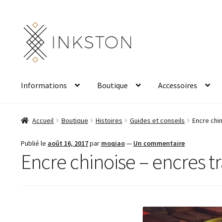
Aller
Aller
à
au
la
contenu
navigation
Informations
Boutique
Accessoires
Accueil
Boutique
Histoires
Guides et conseils
Encre chin
Publié le
août 16, 2017
par
moqiao
—
Un commentaire
Encre chinoise – encres tr