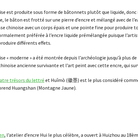
ise est produite sous forme de bâtonnets plutôt que liquide, donc 
cre, le bâton est frotté sur une pierre d’encre et mélangé avec de l
se chinoise avec un corps épais et une pointe fine pour produire tou
ormalement préférée à l’encre liquide prémélangée puisque l’artiste
roduire différents effets.
ise « moderne » a été montrée depuis l’archéologie jusqu’à plus de 2
chinoise ancienne survivante et l’art peint avec cette encre, qui sur
atre trésors du lettré
et Huîmò (徽墨) est le plus considéré comme 
omprend Huangshan (Montagne Jaune).
en
, l’atelier d’encre Hui le plus célèbre, a ouvert à Huizhou au 18è