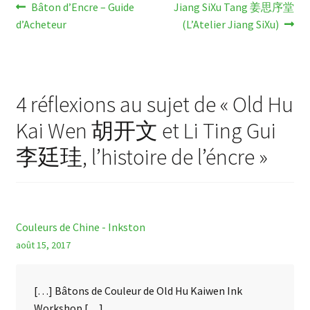
Navigation
Article
Article
Bâton d’Encre – Guide
Jiang SiXu Tang 姜思序堂
précédent :
suivant :
d’Acheteur
(L’Atelier Jiang SiXu)
de
l’article
4 réflexions au sujet de «
Old Hu
Kai Wen 胡开文 et Li Ting Gui
李廷珪, l’histoire de l’éncre
»
Couleurs de Chine - Inkston
août 15, 2017
[…] Bâtons de Couleur de Old Hu Kaiwen Ink
Workshop […]