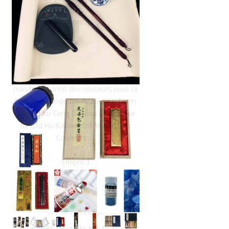
Couleurs de Chine
Inkston fournit des couleurs sous la
forme de: Copeaux de couleur from
Jiang SiXu Tang Bâtons de Couleur
de Old Hu Kaiwen Ink Workshop
Couleurs…
Bâton d’Encre – Guide
d’Acheteur
Plus de 80 inksticks Hui faits à la