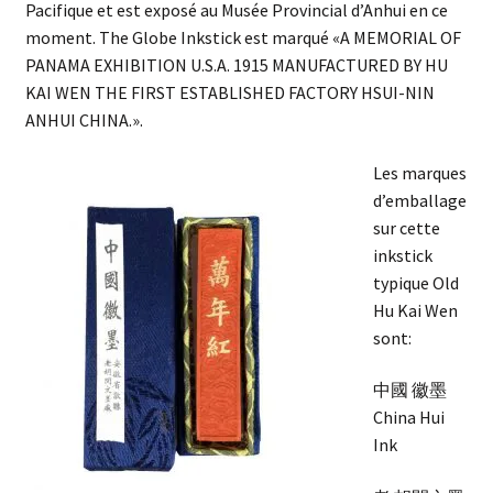
Pacifique et est exposé au Musée Provincial d’Anhui en ce
moment. The Globe Inkstick est marqué «A MEMORIAL OF
PANAMA EXHIBITION U.S.A. 1915 MANUFACTURED BY HU
KAI WEN THE FIRST ESTABLISHED FACTORY HSUI-NIN
ANHUI CHINA.».
Les marques
d’emballage
sur cette
inkstick
typique Old
Hu Kai Wen
sont:
中國 徽墨
China Hui
Ink