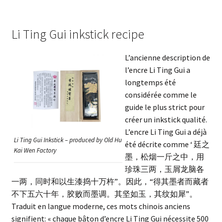
Li Ting Gui inkstick recipe
L’ancienne description de
l’encre Li Ting Gui a
longtemps été
considérée comme le
guide le plus strict pour
créer un inkstick qualité.
L’encre Li Ting Gui a déjà
Li Ting Gui Inkstick – produced by Old Hu
été décrite comme ‘ 廷之
Kai Wen Factory
墨，松烟一斤之中，用
珍珠三两，玉屑龙脑各
一两，同时和以生漆捣十万杵”。因此，“得其墨者而藏者
不下五六十年，胶败而墨调。其坚如玉，其纹如犀”。
Traduit en langue moderne, ces mots chinois anciens
signifient: « chaque bâton d’encre Li Ting Gui nécessite 500