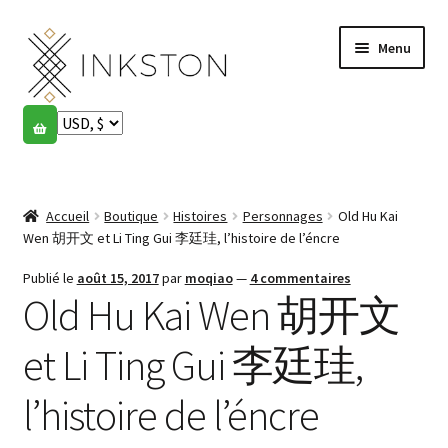
Aller
Aller
Menu
à
au
la
contenu
navigation
Boutique
Histoires
Ouvrir
le
Accueil
Boutique
Histoires
Personnages
Old Hu Kai
English
menu
Wen 胡开文 et Li Ting Gui 李廷珪, l’histoire de l’éncre
enfant
Español
Publié le
août 15, 2017
par
moqiao
—
4 commentaires
Old Hu Kai Wen 胡开文
Français
et Li Ting Gui 李廷珪,
Communauté
Ouvrir
l’histoire de l’éncre
le
Mon compte
menu