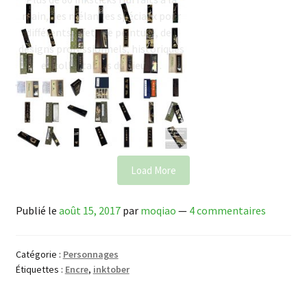
main, des mélanges spéciaux pour
différents effets de peinture, des
designs professionnels, historiques
et collectables du Vieux…
Load More
Publié le
août 15, 2017
par
moqiao
—
4 commentaires
Catégorie :
Personnages
Étiquettes :
Encre
,
inktober