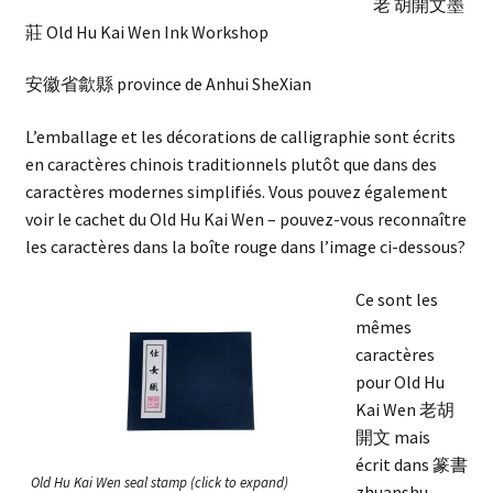
老 胡開文墨
莊 Old Hu Kai Wen Ink Workshop
安徽省歙縣 province de Anhui SheXian
L’emballage et les décorations de calligraphie sont écrits
en caractères chinois traditionnels plutôt que dans des
caractères modernes simplifiés. Vous pouvez également
voir le cachet du Old Hu Kai Wen – pouvez-vous reconnaître
les
caractères
dans la boîte rouge dans l’image ci-dessous?
Ce sont les
mêmes
caractères
pour Old Hu
Kai Wen 老胡
開文 mais
écrit dans 篆書
Old Hu Kai Wen seal stamp (click to expand)
zhuanshu