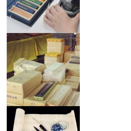
Encre chinoise –
encres traditionnelles
faites à la main
Introduction à bâton d'encre L'encre
chinoise est produite sous forme de
bâtonnets plutôt que liquide, donc il
dure depuis des générations sans se
dessécher. Pour…
Quatre trésors du lettré
Les "Quatre Trésors de l'étude" 文
房四宝 wén fáng sì bǎo, le pinceau
笔 bǐ, l'encre 墨 mò la pierre à
encre yàn, et le papier…