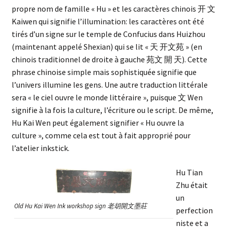
propre nom de famille « Hu » et les caractères chinois 开 文
Kaiwen qui signifie l’illumination: les caractères ont été
tirés d’un signe sur le temple de Confucius dans Huizhou
(maintenant appelé Shexian) qui se lit « 天 开文苑 » (en
chinois traditionnel de droite à gauche 苑文 開 天). Cette
phrase chinoise simple mais sophistiquée signifie que
l’univers illumine les gens. Une autre traduction littérale
sera « le ciel ouvre le monde littéraire », puisque 文 Wen
signifie à la fois la culture, l’écriture ou le script. De même,
Hu Kai Wen peut également signifier « Hu ouvre la
culture », comme cela est tout à fait approprié pour
l’atelier inkstick.
Hu Tian
Zhu était
un
Old Hu Kai Wen Ink workshop sign 老胡開文墨莊
perfection
niste et a