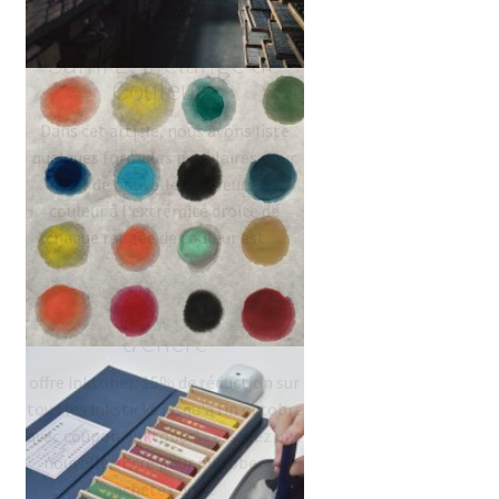
Peinture Chinoise/
Sumi E: Mélange de
Couleurs
Dans cet article, nous avons listé
quelques formules populaires pour
créer de nouvelles couleurs. La
couleur à l'extrémité droite de
chaque rangée de couleur est…
#inktober offres
d’encre
offre inktober: 15% de réduction sur
tous les inksticks jusqu'à fin octobre
avec coupon 'inktober' - essayez une
nouvelle encre pour inktober ou
achetez un…