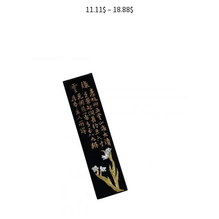
11.11
$
–
18.88
$