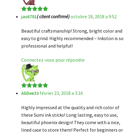
jas6781
( client confirmé)
octobre 18, 2018 a 9:52
Note
5
sur 5
Beautiful craftsmanship! Strong, bright color and
easy to grind. Highly recommended – Inkston is so
professional and helpful!
Connectez-vous pour répondre
AliDee33
février 23, 2018 a 3:16
Note
5
sur 5
Highly impressed at the quality and rich color of
these Sumi ink sticks! Long lasting, easy to use,
beautiful phoenix design! They come with a nice,
lined case to store them! Perfect for beginners or