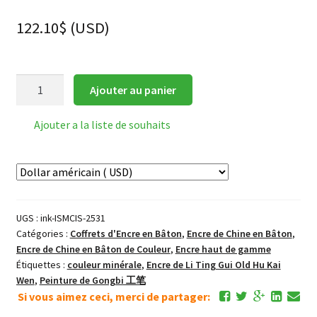
122.10
$
(
USD
)
quantité
Ajouter au panier
de
矿
Ajouter a la liste de souhaits
物
质
高
级
彩
UGS :
ink-ISMCIS-2531
墨
Catégories :
Coffrets d'Encre en Bâton
,
Encre de Chine en Bâton
,
-
Encre de Chine en Bâton de Couleur
,
Encre haut de gamme
Ensemble
Étiquettes :
couleur minérale
,
Encre de Li Ting Gui Old Hu Kai
de
Wen
,
Peinture de Gongbi 工笔
Couleurs
Si vous aimez ceci, merci de partager:
Naturelles