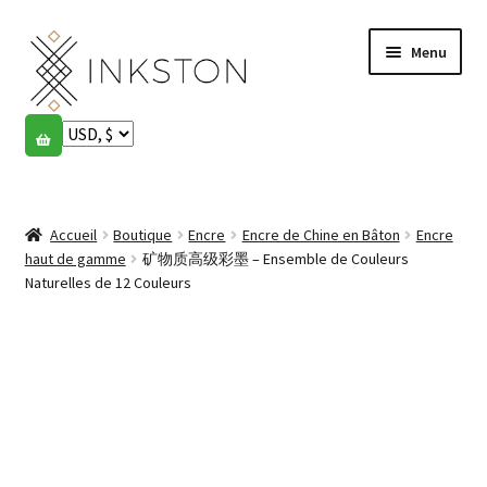
Aller
Aller
Menu
à
au
la
contenu
navigation
Boutique
Histoires
Ouvrir
le
Accueil
Boutique
Encre
Encre de Chine en Bâton
Encre
English
menu
haut de gamme
矿物质高级彩墨 – Ensemble de Couleurs
enfant
Naturelles de 12 Couleurs
Español
Français
Communauté
Ouvrir
le
Mon compte
menu