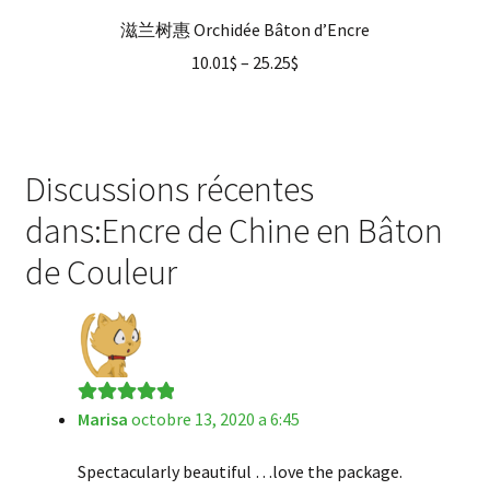
滋兰树惠 Orchidée Bâton d’Encre
10.01
$
–
25.25
$
Discussions récentes
dans:Encre de Chine en Bâton
de Couleur
Marisa
octobre 13, 2020 a 6:45
Note
5
sur 5
Spectacularly beautiful …love the package.