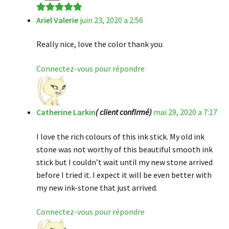
Ariel Valerie
juin 23, 2020 a 2:56
Note
5
sur 5
Really nice, love the color thank you
Connectez-vous pour répondre
Catherine Larkin
( client confirmé)
mai 29, 2020 a 7:17
I love the rich colours of this ink stick. My old ink
stone was not worthy of this beautiful smooth ink
stick but I couldn’t wait until my new stone arrived
before I tried it. I expect it will be even better with
my new ink-stone that just arrived.
Connectez-vous pour répondre