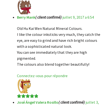
Berry Mank
( client confirmé)
juillet 9, 2017 a 6:54
Old Hu Kai Wen Natural Mineral Colours.
I like the colour inksticks very much, they catch the
eye, are easy to grind and have rich bright colours
with a sophisticated natural look.
You can see immediately that they are high
pigmented.
The colours also blend together beautifully!
Connectez-vous pour répondre
José Ángel Valera Rosillo
( client confirmé)
juillet 3,
Note
5
sur 5