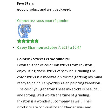
Five Stars
good product and well packaged.
Connectez-vous pour répondre
Casey Shannon
octobre 7, 2017 a 10:47
Note
5
sur 5
Color Ink Sticks Extraordinaire!
I own this set of color ink sticks from Inkston. I
enjoy using these sticks very much. Grinding the
color sticks is a meditation for me getting my mind
ready to paint. I enjoy this Asian painting tradition.
The color you get from these ink sticks is beautiful
and strong. Well worth the time of grinding.
Inkston is a wonderful company as well. Their
products are top quality and they answer any