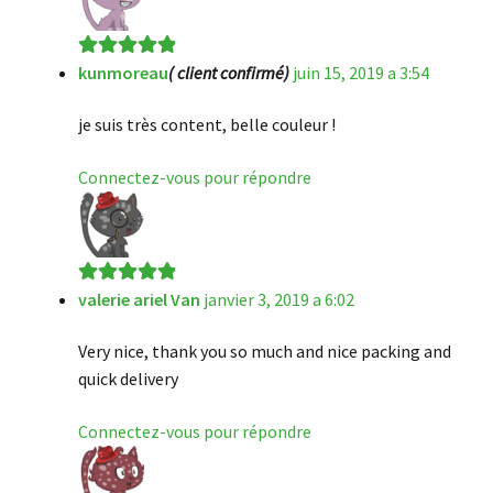
kunmoreau
( client confirmé)
juin 15, 2019 a 3:54
Note
5
sur 5
je suis très content, belle couleur !
Connectez-vous pour répondre
valerie ariel Van
janvier 3, 2019 a 6:02
Note
5
sur 5
Very nice, thank you so much and nice packing and
quick delivery
Connectez-vous pour répondre