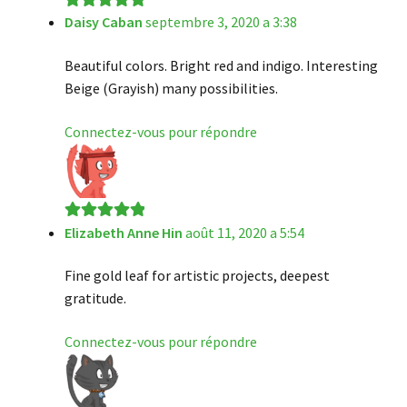
Daisy Caban
septembre 3, 2020 a 3:38
Note
5
sur 5
Beautiful colors. Bright red and indigo. Interesting
Beige (Grayish) many possibilities.
Connectez-vous pour répondre
Elizabeth Anne Hin
août 11, 2020 a 5:54
Note
5
sur 5
Fine gold leaf for artistic projects, deepest
gratitude.
Connectez-vous pour répondre