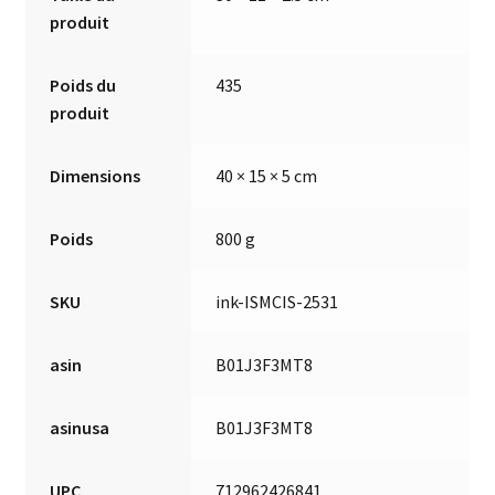
produit
Poids du
435
produit
Dimensions
40 × 15 × 5 cm
Poids
800 g
SKU
ink-ISMCIS-2531
asin
B01J3F3MT8
asinusa
B01J3F3MT8
UPC
712962426841