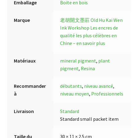
Emballage
Boite en bois
Marque
老胡開文墨莊 Old Hu Kai Wen
Ink Workshop
Les encres de
qualité les plus célèbres en
Chine – en savoir plus
Matériaux
mineral pigment
,
plant
pigment
,
Resina
Recommander
débutants
,
niveau avancé
,
à
niveau moyen
,
Professionnels
Livraison
Standard
Standard small packet item
Taille du
30 × 11 × 2.5 cm