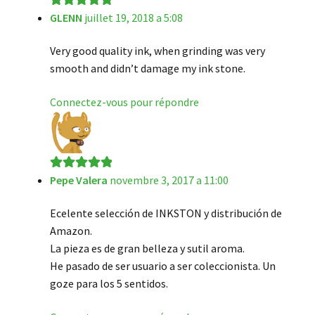
GLENN
juillet 19, 2018 a 5:08
Note
5
sur 5
Very good quality ink, when grinding was very
smooth and didn’t damage my ink stone.
Connectez-vous pour répondre
Pepe Valera
novembre 3, 2017 a 11:00
Note
5
sur 5
Ecelente selección de INKSTON y distribución de
Amazon.
La pieza es de gran belleza y sutil aroma.
He pasado de ser usuario a ser coleccionista. Un
goze para los 5 sentidos.