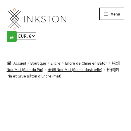
Aller
Aller
Menu
à
au
la
contenu
navigation
Boutique
Histoires
Ouvrir
le
Accueil
Boutique
Encre
Encre de Chine en Bâton
松烟
English
menu
Noir Mat (Suie du Pin)
全烟 Noir Mat (Suie Industrielle)
松鹤图
enfant
Pin et Grue Bâton d’Encre (mat)
Español
Français
Communauté
Ouvrir
le
Mon compte
menu