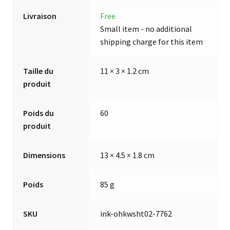
Livraison
Free
Small item - no additional
shipping charge for this item
Taille du
11 × 3 × 1.2 cm
produit
Poids du
60
produit
Dimensions
13 × 4.5 × 1.8 cm
Poids
85 g
SKU
ink-ohkwsht02-7762