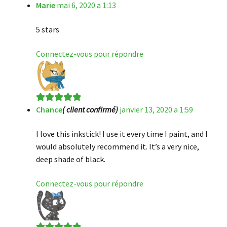
Marie
mai 6, 2020 a 1:13
Note
5
sur 5
5 stars
Connectez-vous pour répondre
Chance
( client confirmé)
janvier 13, 2020 a 1:59
Note
5
sur 5
I love this inkstick! I use it every time I paint, and I
would absolutely recommend it. It’s a very nice,
deep shade of black.
Connectez-vous pour répondre