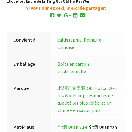
Étiquette :
Encre de Li Ting Gui Old Hu Kai Wen
Si vous aimez ceci, merci de partager:
Convient à
calligraphie
,
Peinture
chinoise
Emballage
Boîte en carton
traditionnelle
Marque
老胡開文墨莊 Old Hu Kai Wen
Ink Workshop
Les encres de
qualité les plus célèbres en
Chine – en savoir plus
Matériaux
全烟 Quan Suie
全烟 Quan Yan