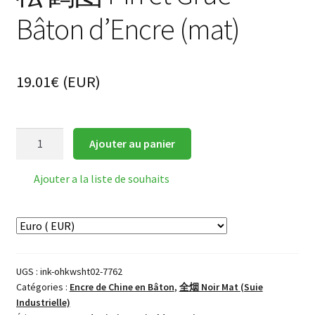
Bâton d’Encre (mat)
19.01
€
(
EUR
)
quantité
Ajouter au panier
de
松
Ajouter a la liste de souhaits
鹤
图
Pin
et
Grue
UGS :
ink-ohkwsht02-7762
Bâton
Catégories :
Encre de Chine en Bâton
,
全烟 Noir Mat (Suie
d'Encre
Industrielle)
(mat)