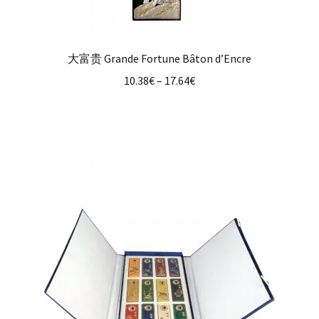
大富贵 Grande Fortune Bâton d’Encre
10.38
€
–
17.64
€