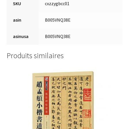
SKU
cxzzygbcc01
asin
B005VNQ38E
asinusa
B005VNQ38E
Produits similaires