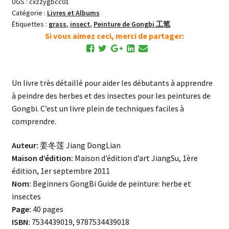
UGS :
cxzzygbcc01
Insectes
Catégorie :
Livres et Albums
Étiquettes :
grass
,
insect
,
Peinture de Gongbi 工笔
Si vous aimez ceci, merci de partager:
Un livre très détaillé pour aider les débutants à apprendre
à peindre des herbes et des insectes pour les peintures de
Gongbi. C’est un livre plein de techniques faciles à
comprendre.
Auteur:
姜冬莲 Jiang DongLian
Maison d’édition:
Maison d’édition d’art JiangSu, 1ère
édition, 1er septembre 2011
Nom:
Beginners GongBi Guide de peinture: herbe et
insectes
Page:
40 pages
ISBN:
7534439019, 9787534439018