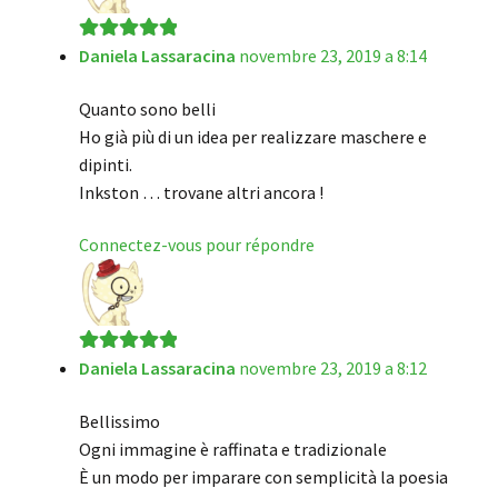
Daniela Lassaracina
novembre 23, 2019 a 8:14
Note
5
sur 5
Quanto sono belli
Ho già più di un idea per realizzare maschere e
dipinti.
Inkston … trovane altri ancora !
Connectez-vous pour répondre
Daniela Lassaracina
novembre 23, 2019 a 8:12
Note
5
sur 5
Bellissimo
Ogni immagine è raffinata e tradizionale
È un modo per imparare con semplicità la poesia