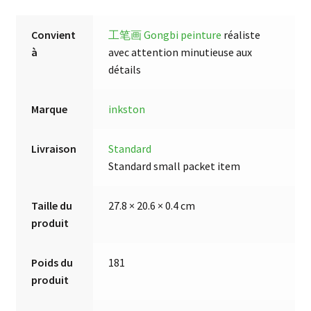
Convient
工笔画 Gongbi peinture
réaliste
à
avec attention minutieuse aux
détails
Marque
inkston
Livraison
Standard
Standard small packet item
Taille du
27.8 × 20.6 × 0.4 cm
produit
Poids du
181
produit