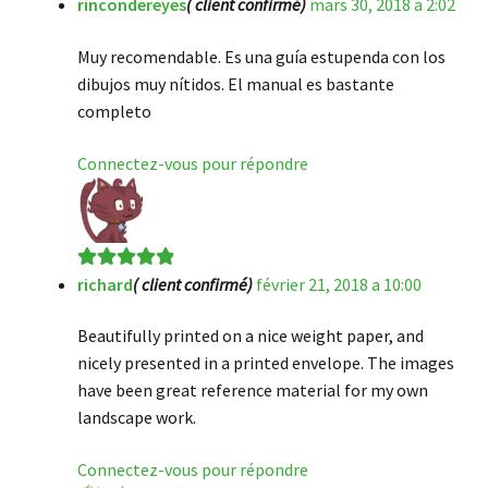
rincondereyes
( client confirmé)
mars 30, 2018 a 2:02
Note
5
sur 5
Muy recomendable. Es una guía estupenda con los
dibujos muy nítidos. El manual es bastante
completo
Connectez-vous pour répondre
richard
( client confirmé)
février 21, 2018 a 10:00
Note
5
sur 5
Beautifully printed on a nice weight paper, and
nicely presented in a printed envelope. The images
have been great reference material for my own
landscape work.
Connectez-vous pour répondre