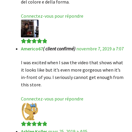
del colore e della forma.
Connectez-vous pour répondre
Americo67
( client confirmé)
novembre 7, 2019 a 7:07
Note
5
sur 5
I was excited when I saw the video that shows what
it looks like but it’s even more gorgeous when it’s
in-front of you. I seriously cannot get enough from
this store.
Connectez-vous pour répondre
Ashlee Koller
mars 25, 2019 a 4:05
Note
5
sur 5