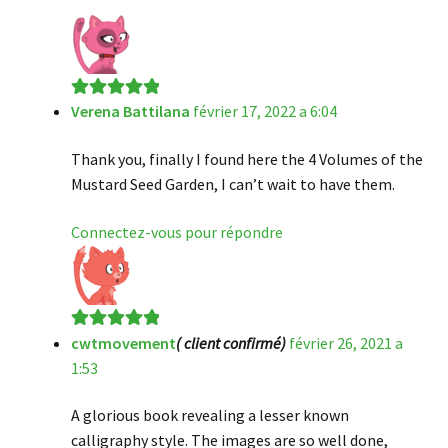
Verena Battilana
février 17, 2022 a 6:04
Note
5
sur 5
Thank you, finally I found here the 4 Volumes of the
Mustard Seed Garden, I can’t wait to have them.
Connectez-vous pour répondre
cwtmovement
( client confirmé)
février 26, 2021 a
Note
5
sur 5
1:53
A glorious book revealing a lesser known
calligraphy style. The images are so well done,