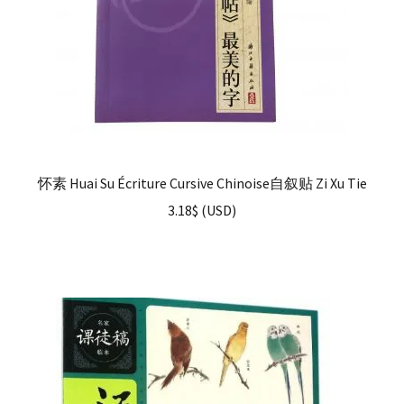
怀素 Huai Su Écriture Cursive Chinoise自叙贴 Zi Xu Tie
3.18
$
(
USD
)