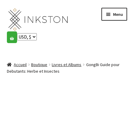
Aller
Aller
Menu
à
au
la
contenu
navigation
Boutique
Histoires
Ouvrir
le
Accueil
Boutique
Livres et Albums
GongBi Guide pour
English
menu
Debutants: Herbe et Insectes
enfant
Español
Français
Communauté
Ouvrir
le
Mon compte
menu