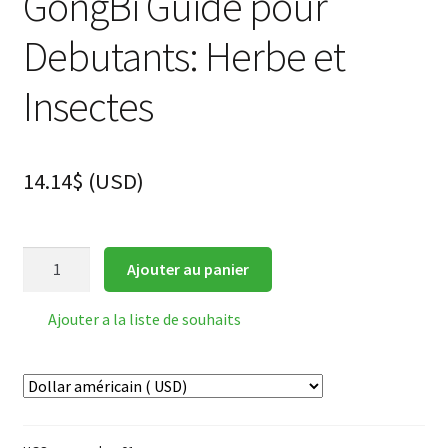
GongBi Guide pour
Debutants: Herbe et
Insectes
14.14
$
(
USD
)
quantité
Ajouter au panier
de
GongBi
Ajouter a la liste de souhaits
Guide
pour
Debutants:
Herbe
et