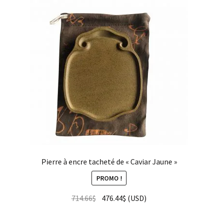
Pierre à encre tacheté de « Caviar Jaune »
PROMO !
714.66
$
476.44
$
(
USD
)