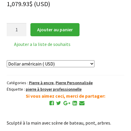
1,079.93
$
(
USD
)
quantité
Ajouter au panier
de
Pierre
Ajouter a la liste de souhaits
à
encre
Sheyan
Ombre
d'or
Catégories :
Pierre à encre
,
Pierre Personnalisée
avec
Étiquette :
pierre à broyer professionnelle
Scène
Si vous aimez ceci, merci de partager:
de
rivière
2
Sculpté à la main avec scène de bateau, pont, arbres.