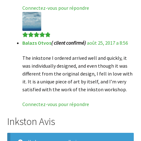
Connectez-vous pour répondre
Balazs Otvos
( client confirmé)
août 25, 2017 a 8:56
Note
5
sur 5
The inkstone I ordered arrived well and quickly, it
was individually designed, and even though it was
different from the original design, I fell in love with
it. It is a unique piece of art by itself, and I’m very
satisfied with the work of the inkston workshop.
Connectez-vous pour répondre
Inkston Avis