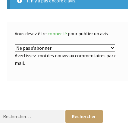
Il n’y a pas encore d’avis.
Vous devez être
connecté
pour publier un avis.
Avertissez-moi des nouveaux commentaires par e-
mail.
Rechercher :