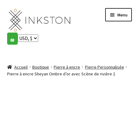
Aller
Aller
Menu
à
au
la
contenu
navigation
Boutique
Histoires
Ouvrir
le
Accueil
Boutique
Pierre à encre
Pierre Personnalisée
English
menu
Pierre à encre Sheyan Ombre d’or avec Scène de rivière 2
enfant
Español
Français
Communauté
Ouvrir
le
Mon compte
menu