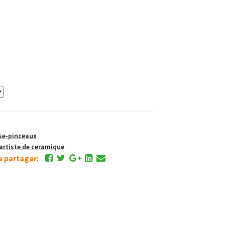
e-pinceaux
rtiste de ceramique
de partager: