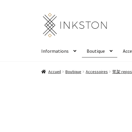
Aller
Aller
à
au
la
contenu
navigation
Informations
Boutique
Acce
Accueil
Boutique
Accessoires
笔架 repose