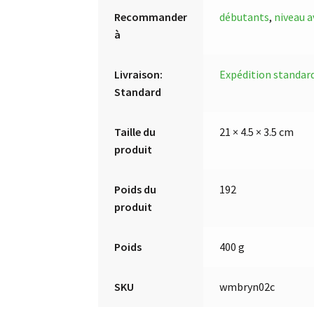
Recommander
débutants
,
niveau 
à
Livraison:
Expédition standard
Standard
Taille du
21 × 4.5 × 3.5 cm
produit
Poids du
192
produit
Poids
400 g
SKU
wmbryn02c