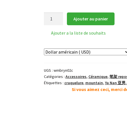
quantité
Ajouter au panier
de
Repose
Ajouter a la liste de souhaits
pinceau
céramique
en
forme
de
UGS :
wmbryn02c
montagne
Catégories :
Accessoires
,
Céramique
,
笔架 repos
(craquelure)
Étiquettes :
craquelure
,
mountain
,
Ya Nan 亚男 a
Si vous aimez ceci, merci 