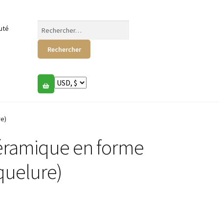
Rechercher :
uté
e)
éramique en forme
quelure)