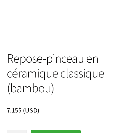
Repose-pinceau en
céramique classique
(bambou)
7.15
$
(
USD
)
quantité