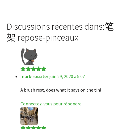
Discussions récentes dans:笔
架 repose-pinceaux
mark-rossiter
juin 29, 2020 a 5:07
Note
5
sur 5
A brush rest, does what it says on the tin!
Connectez-vous pour répondre