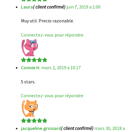
Laura
( client confirmé)
juin 7, 2019 a 1:00
Note
5
sur 5
Muy util. Precio razonable.
Connectez-vous pour répondre
Connie H.
mars 2, 2019 a 10:17
Note
5
sur 5
5 stars.
Connectez-vous pour répondre
jacqueline.groisard
( client confirmé)
mars 30, 2018 a
Note
5
sur 5