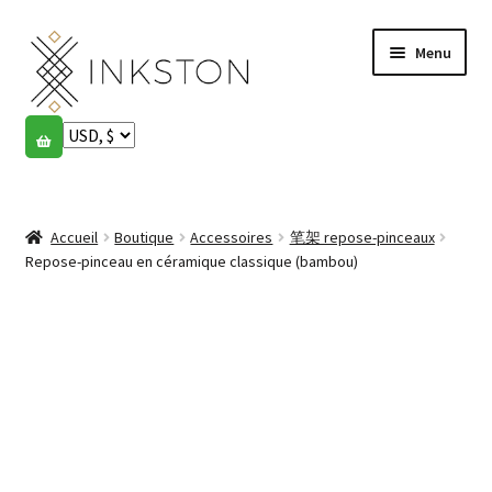
Aller
Aller
Menu
à
au
la
contenu
navigation
Boutique
Histoires
Ouvrir
le
Accueil
Boutique
Accessoires
笔架 repose-pinceaux
English
menu
Repose-pinceau en céramique classique (bambou)
enfant
Español
Français
Communauté
Ouvrir
le
Mon compte
menu