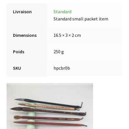
Livraison
Standard
Standard small packet item
Dimensions
16.5 × 3 × 2 cm
Poids
250 g
SKU
hpcbr0b