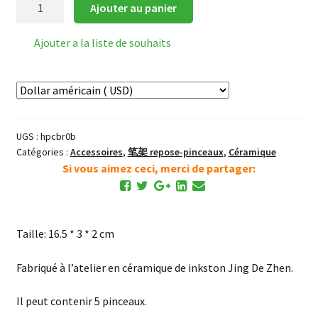
Ajouter au panier
de
Repose-
Ajouter a la liste de souhaits
pinceau
en
céramique
classique
(bambou)
UGS :
hpcbr0b
Catégories :
Accessoires
,
笔架 repose-pinceaux
,
Céramique
Si vous aimez ceci, merci de partager:
Taille: 16.5 * 3 * 2 cm
Fabriqué à l’atelier en céramique de inkston Jing De Zhen.
Il peut contenir 5 pinceaux.