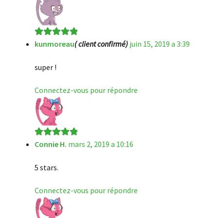
kunmoreau
( client confirmé)
juin 15, 2019 a 3:39
Note
5
sur 5
super !
Connectez-vous pour répondre
Connie H.
mars 2, 2019 a 10:16
Note
5
sur 5
5 stars.
Connectez-vous pour répondre