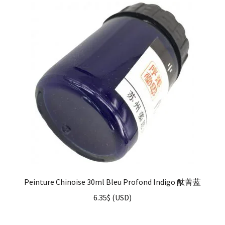
Peinture Chinoise 30ml Bleu Profond Indigo 酞菁蓝
6.35
$
(
USD
)