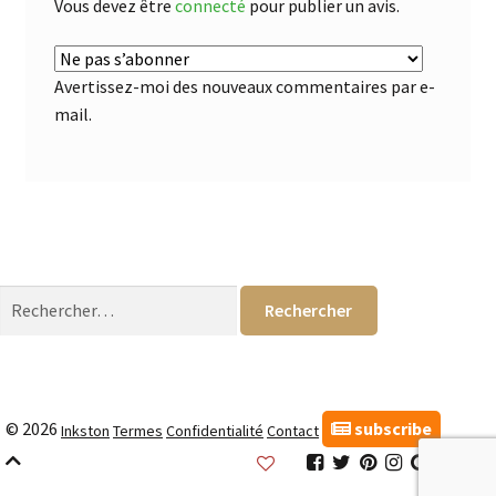
Vous devez être
connecté
pour publier un avis.
Avertissez-moi des nouveaux commentaires par e-
mail.
Rechercher :
subscribe
© 2026
Inkston
Termes
Confidentialité
Contact
Inkston
Inkston
Inkston
Inkston
Inkston
Inks
Facebook
Twitter
Pinterest
Instagram
Google
Link