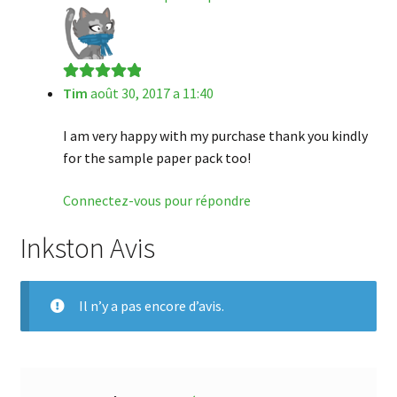
Tim
août 30, 2017 a 11:40
Note
5
sur 5
I am very happy with my purchase thank you kindly
for the sample paper pack too!
Connectez-vous pour répondre
Inkston Avis
Il n’y a pas encore d’avis.