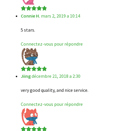
Connie H.
mars 2, 2019 a 10:14
Note
5
sur 5
5 stars.
Connectez-vous pour répondre
Jiing
décembre 21, 2018 a 2:30
Note
5
sur 5
very good quality, and nice service.
Connectez-vous pour répondre