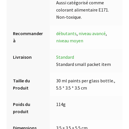
Aussi catégorisé comme
colorant alimentaire E171.
Non-toxique.
Recommander
débutants
,
niveau avancé
,
à
niveau moyen
Livraison
Standard
Standard small packet item
Taille du
30 ml paints per glass bottle.,
Produit
5.5 * 3.5 * 3.5 cm
Poids du
114g
produit
Dimensions
3.5 × 3.5 × 5.5 cm