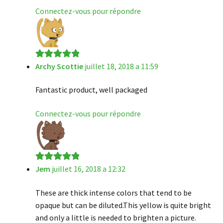
Connectez-vous pour répondre
Archy Scottie
juillet 18, 2018 a 11:59
Note
5
sur 5
Fantastic product, well packaged
Connectez-vous pour répondre
Jem
juillet 16, 2018 a 12:32
Note
5
sur 5
These are thick intense colors that tend to be
opaque but can be diluted.This yellow is quite bright
and only a little is needed to brighten a picture.