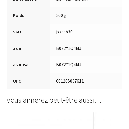
Poids
200 g
SKU
jsxttb30
asin
B072Y1Q4MJ
asinusa
B072Y1Q4MJ
UPC
601285837611
Vous aimerez peut-être aussi…