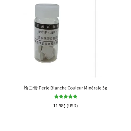
蛤白膏 Perle Blanche Couleur Minérale 5g
Note
5.00
sur
11.98
$
(
USD
)
5