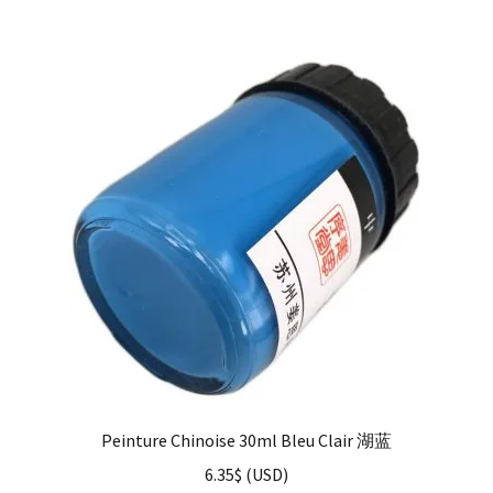
Peinture Chinoise 30ml Bleu Clair 湖蓝
6.35
$
(
USD
)