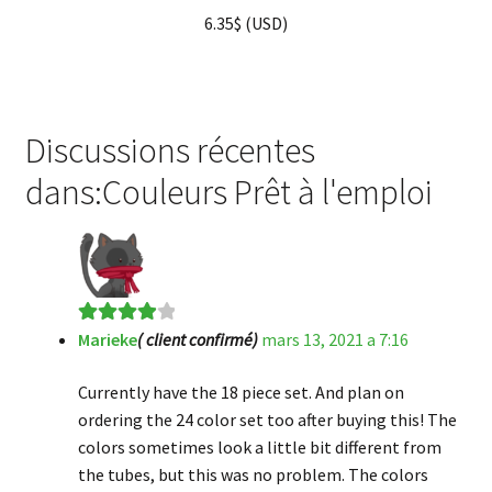
6.35
$
(
USD
)
Discussions récentes
dans:Couleurs Prêt à l'emploi
Marieke
( client confirmé)
mars 13, 2021 a 7:16
Note
4
sur
5
Currently have the 18 piece set. And plan on
ordering the 24 color set too after buying this! The
colors sometimes look a little bit different from
the tubes, but this was no problem. The colors