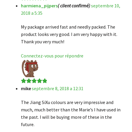
harmiena_pijpers
( client confirmé)
septembre 10,
Note
5
sur 5
2018 a 5:35
My package arrived fast and needly packed. The
product looks very good. I am very happy with it.
Thank you very much!
Connectez-vous pour répondre
mike
septembre 8, 2018 a 12:31
Note
5
sur 5
The Jiang SiXu colours are very impressive and
much, much better than the Marie’s I have used in
the past. I will be buying more of these in the
future.