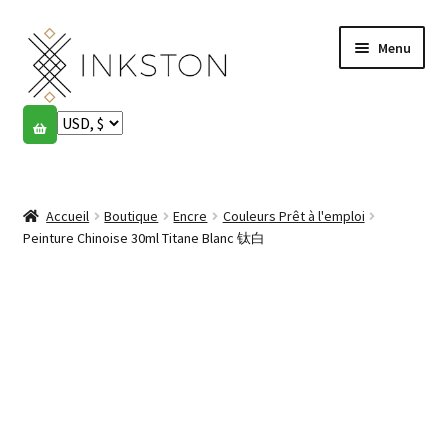
Aller
Aller
Menu
à
au
la
contenu
navigation
Boutique
Histoires
Ouvrir
le
Accueil
Boutique
Encre
Couleurs Prêt à l'emploi
English
menu
Peinture Chinoise 30ml Titane Blanc 钛白
enfant
Español
Français
Communauté
Ouvrir
le
Mon compte
menu