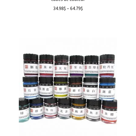
34.98
$
–
64.79
$