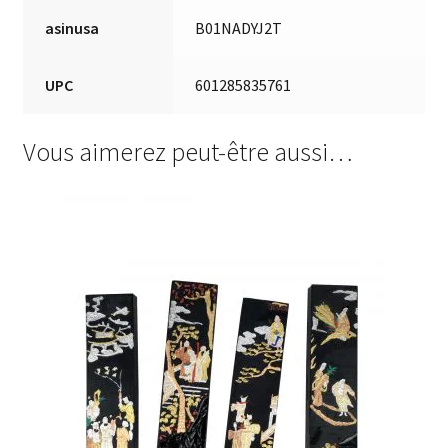
asinusa
B01NADYJ2T
UPC
601285835761
Vous aimerez peut-être aussi…