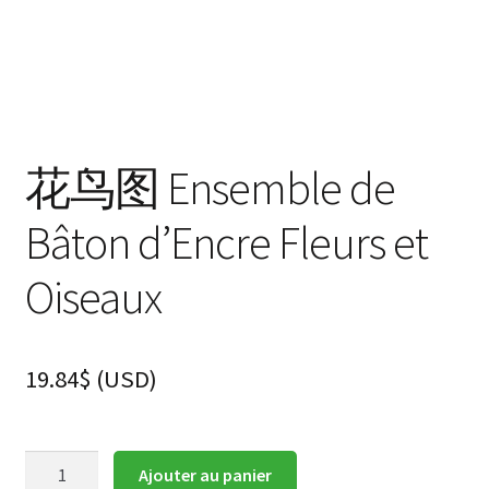
花鸟图 Ensemble de
Bâton d’Encre Fleurs et
Oiseaux
19.84
$
(
USD
)
quantité
Ajouter au panier