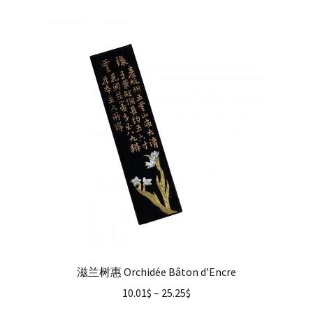
滋兰树惠 Orchidée Bâton d’Encre
10.01
$
–
25.25
$