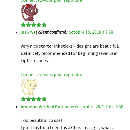
jas6781
( client confirmé)
octobre 18, 2018 a 9:58
Note
5
sur 5
Very nice starter ink sticks – designs are beautiful.
Definitely recommended for beginning level use!
Lighter tones.
Connectez-vous pour répondre
Amazon Verified Purchase
décembre 26, 2016 a 8:58
Note
5
sur 5
Too beautiful to use!
I got this for a friend as a Christmas gift, what a