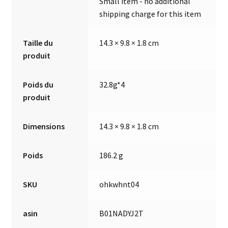
Small item - no additional
shipping charge for this item
Taille du
14.3 × 9.8 × 1.8 cm
produit
Poids du
32.8g*4
produit
Dimensions
14.3 × 9.8 × 1.8 cm
Poids
186.2 g
SKU
ohkwhnt04
asin
B01NADYJ2T