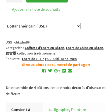
de
花
Ajouter a la liste de souhaits
鸟
图
Ensemble
de
Bâton
UGS :
ohkwhnt04
d'Encre
Catégories :
Coffrets d'Encre en Bâton
,
Encre de Chine en Bâton
,
Fleurs
仿古墨 collection traditionnelle
et
Étiquette :
Encre de Li Ting Gui Old Hu Kai Wen
Oiseaux
Si vous aimez ceci, merci de partager:
Un ensemble de 4 bâtons d’encre noirs décorés d’oiseaux et
de fleurs.
Convient à
calligraphie
,
Peinture