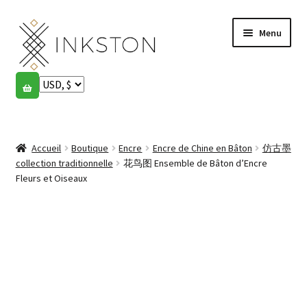
Aller
Aller
Menu
à
au
la
contenu
navigation
Boutique
Histoires
Ouvrir
le
Accueil
Boutique
Encre
Encre de Chine en Bâton
仿古墨
English
menu
collection traditionnelle
花鸟图 Ensemble de Bâton d’Encre
enfant
Fleurs et Oiseaux
Español
Français
Communauté
Ouvrir
le
Mon compte
menu