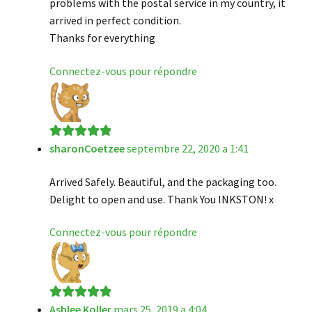
problems with the postal service in my country, it
arrived in perfect condition.
Thanks for everything
Connectez-vous pour répondre
sharonCoetzee
septembre 22, 2020 a 1:41
Note
5
sur 5
Arrived Safely. Beautiful, and the packaging too.
Delight to open and use. Thank You INKSTON! x
Connectez-vous pour répondre
Ashlee Koller
mars 25, 2019 a 4:04
Note
5
sur 5