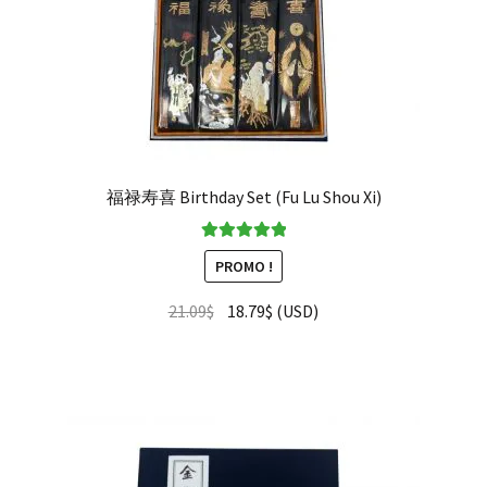
福禄寿喜 Birthday Set (Fu Lu Shou Xi)
Note
5.00
sur
PROMO !
5
21.09
$
18.79
$
(
USD
)