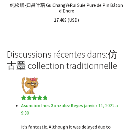
纯松烟-归昌叶瑞 GuiChangYeRui Suie Pure de Pin Bâton
d’Encre
17.48
$
(
USD
)
Discussions récentes dans:仿
古墨 collection traditionnelle
Asuncion Ines Gonzalez Reyes
janvier 11, 2022 a
Note
5
sur 5
9:30
it’s fantastic. Although it was delayed due to