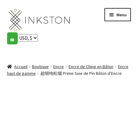
Aller
Aller
Menu
à
au
la
contenu
navigation
Boutique
Histoires
Ouvrir
le
Accueil
Boutique
Encre
Encre de Chine en Bâton
Encre
English
menu
haut de gamme
超细纯松烟 Prime Suie de Pin Bâton d’Encre
enfant
Español
Français
Communauté
Ouvrir
le
Mon compte
menu