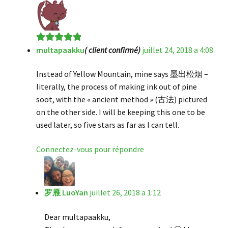
multapaakku
( client confirmé)
juillet 24, 2018 a 4:08
Note
5
sur 5
Instead of Yellow Mountain, mine says 墨出松烟 –
literally, the process of making ink out of pine
soot, with the « ancient method » (古法) pictured
on the other side. I will be keeping this one to be
used later, so five stars as far as I can tell.
Connectez-vous pour répondre
罗雁 LuoYan
juillet 26, 2018 a 1:12
Dear multapaakku,