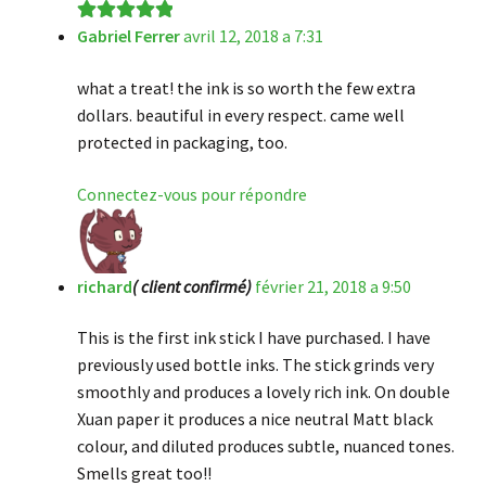
Gabriel Ferrer
avril 12, 2018 a 7:31
Note
5
sur 5
what a treat! the ink is so worth the few extra
dollars. beautiful in every respect. came well
protected in packaging, too.
Connectez-vous pour répondre
richard
( client confirmé)
février 21, 2018 a 9:50
This is the first ink stick I have purchased. I have
previously used bottle inks. The stick grinds very
smoothly and produces a lovely rich ink. On double
Xuan paper it produces a nice neutral Matt black
colour, and diluted produces subtle, nuanced tones.
Smells great too!!