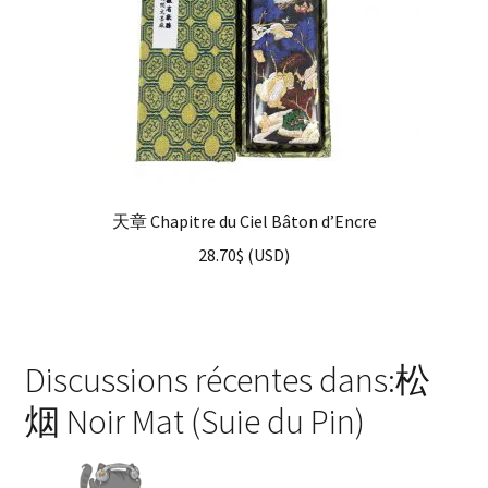
天章 Chapitre du Ciel Bâton d’Encre
28.70
$
(
USD
)
Discussions récentes dans:松
烟 Noir Mat (Suie du Pin)