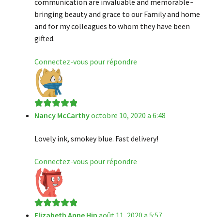
communication are invaluable and memorable~
bringing beauty and grace to our Family and home
and for my colleagues to whom they have been
gifted.
Connectez-vous pour répondre
Nancy McCarthy
octobre 10, 2020 a 6:48
Note
5
sur 5
Lovely ink, smokey blue. Fast delivery!
Connectez-vous pour répondre
Elizabeth Anne Hin
août 11, 2020 a 5:57
Note
5
sur 5