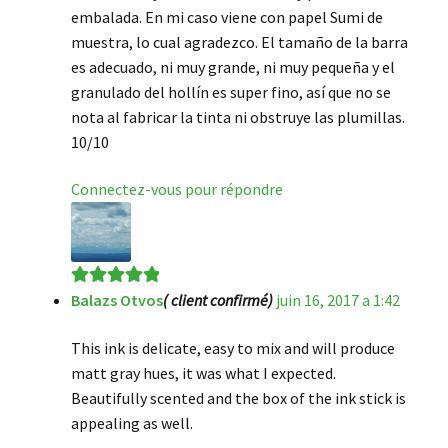
embalada. En mi caso viene con papel Sumi de
muestra, lo cual agradezco. El tamaño de la barra
es adecuado, ni muy grande, ni muy pequeña y el
granulado del hollín es super fino, así que no se
nota al fabricar la tinta ni obstruye las plumillas.
10/10
Connectez-vous pour répondre
Balazs Otvos
( client confirmé)
juin 16, 2017 a 1:42
Note
5
sur 5
This ink is delicate, easy to mix and will produce
matt gray hues, it was what I expected.
Beautifully scented and the box of the ink stick is
appealing as well.