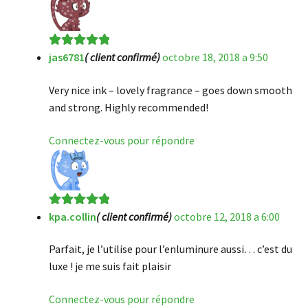
jas6781
( client confirmé)
octobre 18, 2018 a 9:50
Note
5
sur 5
Very nice ink – lovely fragrance – goes down smooth
and strong. Highly recommended!
Connectez-vous pour répondre
kpa.collin
( client confirmé)
octobre 12, 2018 a 6:00
Note
5
sur 5
Parfait, je l’utilise pour l’enluminure aussi… c’est du
luxe ! je me suis fait plaisir
Connectez-vous pour répondre