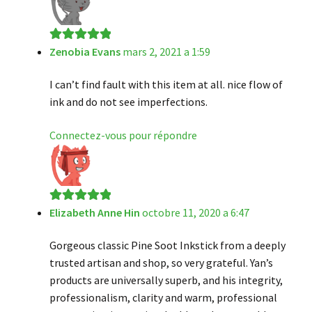
Zenobia Evans
mars 2, 2021 a 1:59
Note
5
sur 5
I can’t find fault with this item at all. nice flow of
ink and do not see imperfections.
Connectez-vous pour répondre
Elizabeth Anne Hin
octobre 11, 2020 a 6:47
Note
5
sur 5
Gorgeous classic Pine Soot Inkstick from a deeply
trusted artisan and shop, so very grateful. Yan’s
products are universally superb, and his integrity,
professionalism, clarity and warm, professional