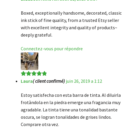
Boxed, exceptionally handsome, decorated, classic
ink stick of fine quality, from a trusted Etsy seller
with excellent integrity and quality of products~
deeply grateful.
Connectez-vous pour répondre
Laura
( client confirmé)
juin 26, 2019 a 1:12
Note
5
sur 5
Estoy satisfecha con esta barra de tinta. Al diluirla
frotàndola en la piedra emerge una fragancia muy
agradable. La tinta tiene una tonalidad bastante
oscura, se logran tonalidades de grises lindos.
Comprare otra vez.