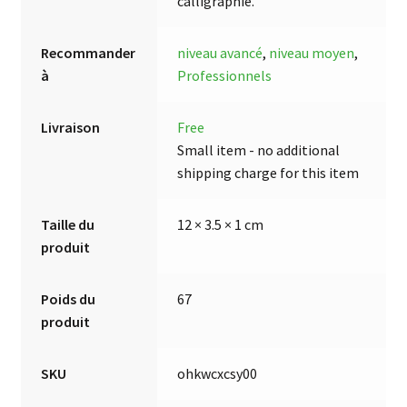
calligraphie.
Recommander
niveau avancé
,
niveau moyen
,
à
Professionnels
Livraison
Free
Small item - no additional
shipping charge for this item
Taille du
12 × 3.5 × 1 cm
produit
Poids du
67
produit
SKU
ohkwcxcsy00