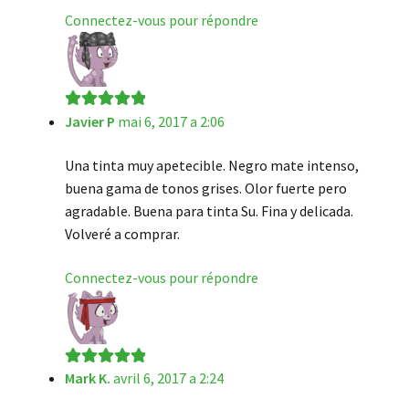
Connectez-vous pour répondre
Javier P
mai 6, 2017 a 2:06
Note
5
sur 5
Una tinta muy apetecible. Negro mate intenso,
buena gama de tonos grises. Olor fuerte pero
agradable. Buena para tinta Su. Fina y delicada.
Volveré a comprar.
Connectez-vous pour répondre
Mark K.
avril 6, 2017 a 2:24
Note
5
sur 5