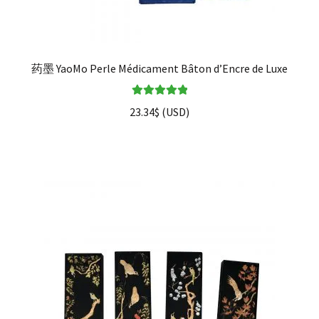
药墨 YaoMo Perle Médicament Bâton d’Encre de Luxe
Note
5.00
sur
23.34
$
(
USD
)
5