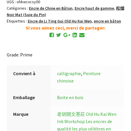
UGS :
ohkwcxcsy00
Suie
Catégories :
Encre de Chine en Bâton
,
Encre haut de gamme
,
松烟
de
Noir Mat (Suie du Pin)
Pin
Étiquettes :
Encre de Li Ting Gui Old Hu Kai Wen
,
encre en bâton
Bâton
Si vous aimez ceci, merci de partager:
d'Encre
Grade: Prime
Convient à
calligraphie
,
Peinture
chinoise
Emballage
Boite en bois
Marque
老胡開文墨莊 Old Hu Kai Wen
Ink Workshop
Les encres de
qualité les plus célèbres en