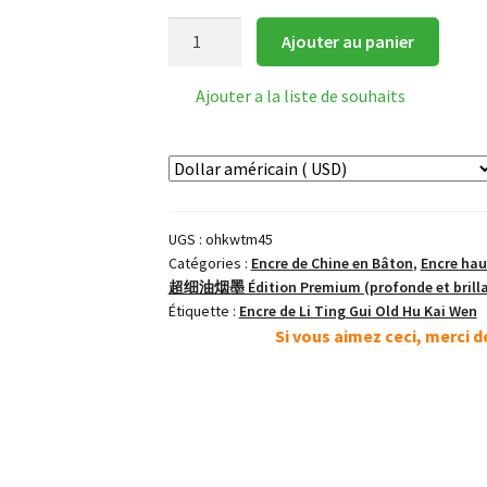
quantité
Ajouter au panier
de
唐
Ajouter a la liste de souhaits
墨
Tang
Prime
Bâton
d'Encre
UGS :
ohkwtm45
Catégories :
Encre de Chine en Bâton
,
Encre ha
超细油烟墨 Édition Premium (profonde et brilla
Étiquette :
Encre de Li Ting Gui Old Hu Kai Wen
Si vous aimez ceci, merci 