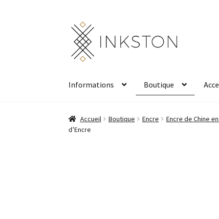
Aller
Aller
à
au
la
contenu
navigation
Informations
Boutique
Acce
Accueil
Boutique
Encre
Encre de Chine en
d’Encre