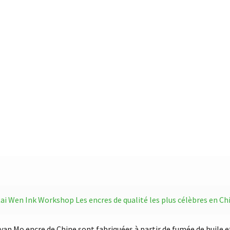
 Wen Ink Workshop
Les encres de qualité les plus célèbres en Ch
 Mo encre de Chine sont fabriquées à partir de fumée de huile 