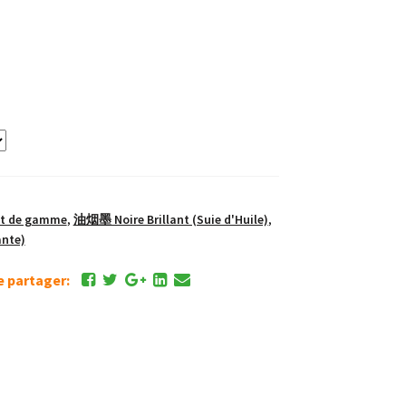
ut de gamme
,
油烟墨 Noire Brillant (Suie d'Huile)
,
nte)
de partager: