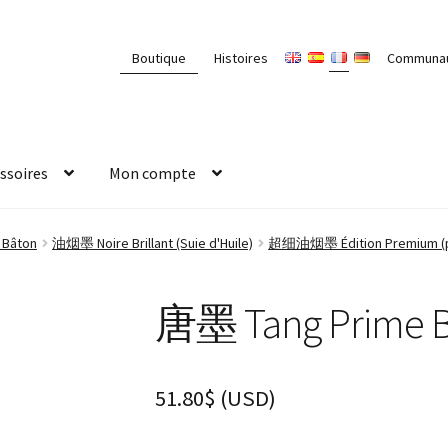
Boutique
Histoires
Communa
ssoires
Mon compte
 Bâton
油烟墨 Noire Brillant (Suie d'Huile)
超细油烟墨 Édition Premium (pro
唐墨 Tang Prime B
51.80
$
(
USD
)