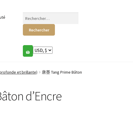
Rechercher :
uté
fonde et brillante)
唐墨 Tang Prime Bâton
âton d’Encre