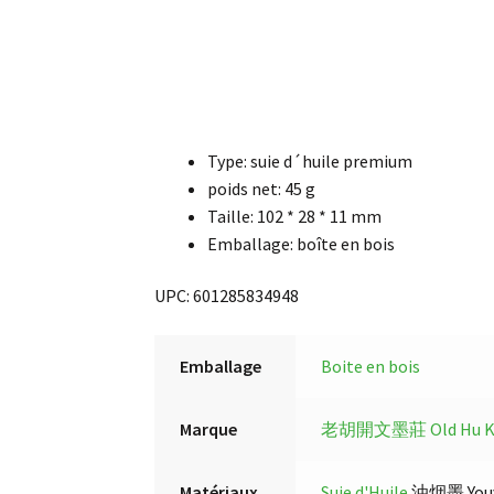
Type: suie d´huile premium
poids net: 45 g
Taille: 102 * 28 * 11 mm
Emballage: boîte en bois
UPC: 601285834948
Emballage
Boite en bois
Marque
老胡開文墨莊 Old Hu Kai
Matériaux
Suie d'Huile
油烟墨 Youyan