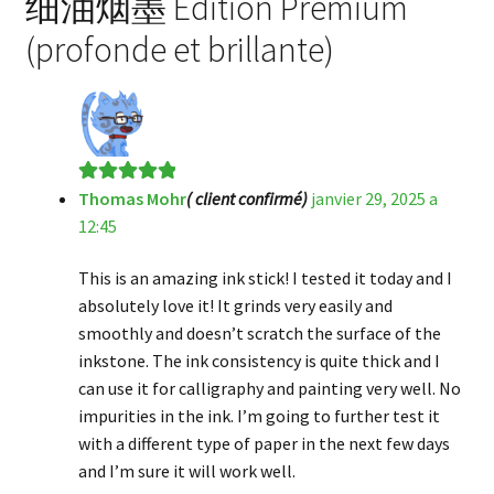
细油烟墨 Édition Premium
(profonde et brillante)
Thomas Mohr
( client confirmé)
janvier 29, 2025 a
Note
5
sur 5
12:45
This is an amazing ink stick! I tested it today and I
absolutely love it! It grinds very easily and
smoothly and doesn’t scratch the surface of the
inkstone. The ink consistency is quite thick and I
can use it for calligraphy and painting very well. No
impurities in the ink. I’m going to further test it
with a different type of paper in the next few days
and I’m sure it will work well.