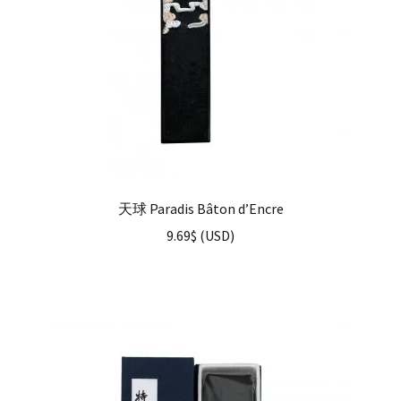
天球 Paradis Bâton d’Encre
9.69
$
(
USD
)