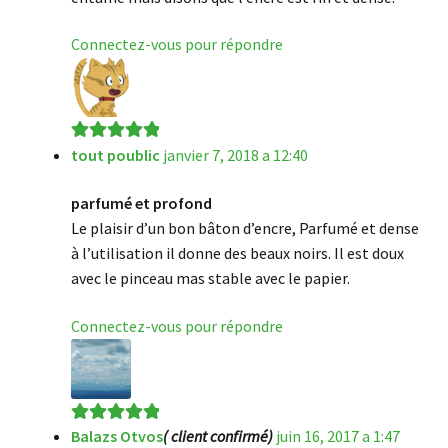
Connectez-vous pour répondre
tout poublic
janvier 7, 2018 a 12:40
Note
5
sur 5
parfumé et profond
Le plaisir d’un bon bâton d’encre, Parfumé et dense
à l’utilisation il donne des beaux noirs. Il est doux
avec le pinceau mas stable avec le papier.
Connectez-vous pour répondre
Balazs Otvos
( client confirmé)
juin 16, 2017 a 1:47
Note
5
sur 5