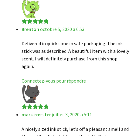
Brenton
octobre 5, 2020 a 6:53
Note
5
sur 5
Delivered in quick time in safe packaging. The ink
stick was as described. A beautiful item with a lovely
scent. I will definitely purchase from this shop
again.
Connectez-vous pour répondre
mark-rossiter
juillet 3, 2020 a 5:11
Note
5
sur 5
A nicely sized ink stick, let’s off a pleasant smell and