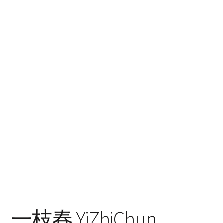
一枝春 YiZhiChun