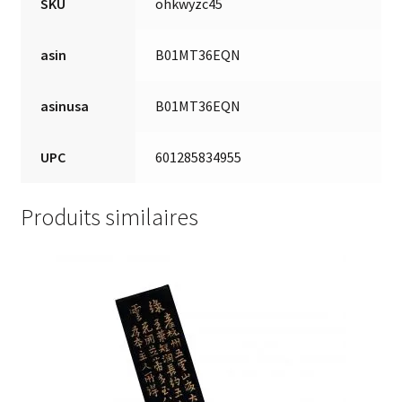
SKU
ohkwyzc45
asin
B01MT36EQN
asinusa
B01MT36EQN
UPC
601285834955
Produits similaires