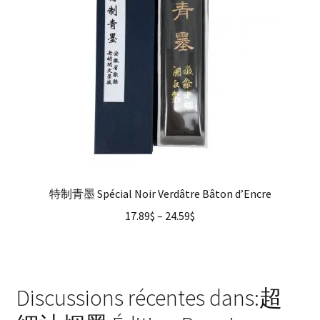
特制青墨 Spécial Noir Verdâtre Bâton d’Encre
17.89
$
–
24.59
$
Discussions récentes dans:超