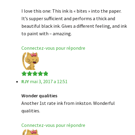
I love this one: This ink is « bites » into the paper.
It’s supper sufficient and performs a thick and
beautiful black ink. Gives a different feeling, and ink
to paint with – amazing.
Connectez-vous pour répondre
RJY
mai 3, 2017 a 12:51
Note
5
sur 5
Wonder qualities
Another 1st rate ink from inkston. Wonderful
qualities.
Connectez-vous pour répondre