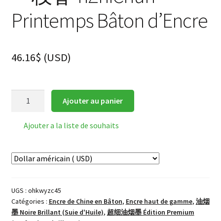
Printemps Bâton d’Encre
46.16
$
(
USD
)
quantité
Ajouter au panier
de
一
Ajouter a la liste de souhaits
枝
春
YiZhiChun
Printemps
Bâton
UGS :
ohkwyzc45
d'Encre
Catégories :
Encre de Chine en Bâton
,
Encre haut de gamme
,
油烟
墨 Noire Brillant (Suie d'Huile)
,
超细油烟墨 Édition Premium