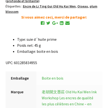
(profonde et brillante)
Étiquettes :
Encre de Li Ting Gui Old Hu Kai Wen
,
Oiseau
,
plum
blossom
Si vous aimez ceci, merci de partager:
Type: suie d´huile prime
Poids net: 45 g
Emballage: boite en bois
UPC: 601285834955
Emballage
Boite en bois
Marque
老胡開文墨莊 Old Hu Kai Wen Ink
Workshop
Les encres de qualité
les plus célèbres en Chine – en