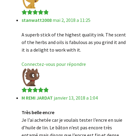
stanwatt2008
mai 2, 2018 a 11:25
Note
5
sur 5
A superb stick of the highest quality ink. The scent
of the herbs and oils is fabulous as you grind it and
it is a delight to work with it.
Connectez-vous pour répondre
M REMI JARDAT
janvier 13, 2018 a 1:04
Note
5
sur 5
Très belle encre
Je l’ai achetée car je voulais tester l’encre en suie
d’huile de lin. Le bâton n’est pas encore très
entamé mais disons que l’encre est fin et dense.