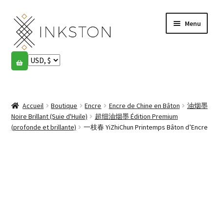
Aller
Aller
Menu
à
au
la
contenu
navigation
Boutique
Histoires
Ouvrir
le
Accueil
Boutique
Encre
Encre de Chine en Bâton
油烟墨
English
menu
Noire Brillant (Suie d'Huile)
超细油烟墨 Édition Premium
enfant
(profonde et brillante)
一枝春 YiZhiChun Printemps Bâton d’Encre
Español
Français
Communauté
Ouvrir
le
Mon compte
menu