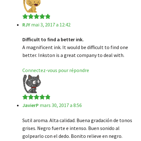
RJY
mai 3, 2017 a 12:42
Note
5
sur 5
Difficult to find a better ink.
A magnificent ink. It would be difficult to find one
better. Inkston is a great company to deal with.
Connectez-vous pour répondre
JavierP
mars 30, 2017 a 8:56
Note
5
sur 5
Sutil aroma. Alta calidad. Buena gradación de tonos
grises. Negro fuerte e intenso. Buen sonido al
golpearlo con el dedo. Bonito relieve en negro.