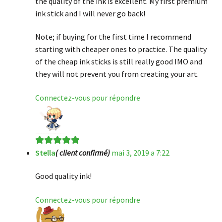
the quality of the ink is excellent. My first premium
ink stick and I will never go back!
Note; if buying for the first time I recommend
starting with cheaper ones to practice. The quality
of the cheap ink sticks is still really good IMO and
they will not prevent you from creating your art.
Connectez-vous pour répondre
Stella
( client confirmé)
mai 3, 2019 a 7:22
Note
5
sur 5
Good quality ink!
Connectez-vous pour répondre