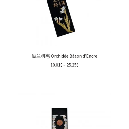
滋兰树惠 Orchidée Bâton d’Encre
10.01
$
–
25.25
$