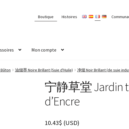
Boutique
Histoires
Communa
ssoires
Mon compte
 Bâton
油烟墨 Noire Brillant (Suie d'Huile)
净烟 Noir Brillant (de suie indus
宁静草堂 Jardin tra
d’Encre
10.43
$
(
USD
)