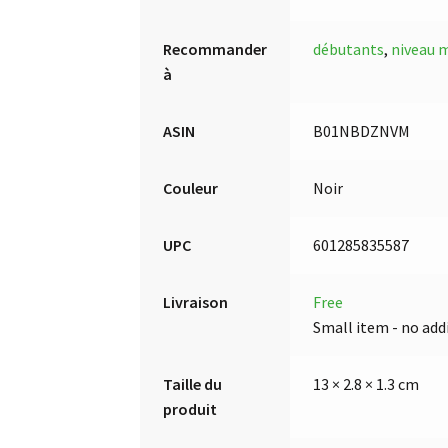
Recommander
débutants
,
niveau 
à
ASIN
B01NBDZNVM
Couleur
Noir
UPC
601285835587
Livraison
Free
Small item - no add
Taille du
13 × 2.8 × 1.3 cm
produit