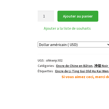
quantité
Ajouter au panier
de
宁
Ajouter a la liste de souhaits
静
草
堂
Jardin
tranquille
UGS :
ohkwnjct02
Bâton
Catégories :
Encre de Chine en Bâton
,
净烟 Noir Br
d’Encre
Étiquettes :
Encre de Li Ting Gui Old Hu Kai Wen
Si vous aimez ceci, merci 