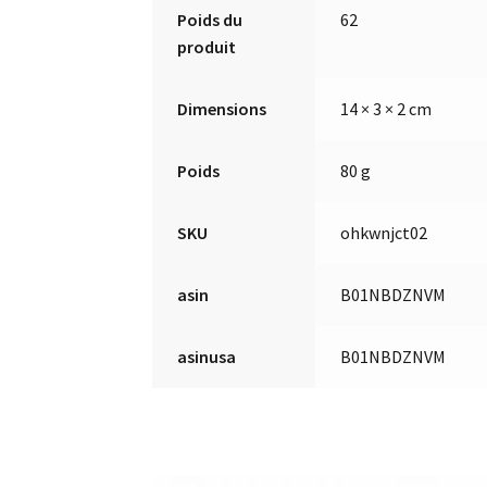
Poids du
62
produit
Dimensions
14 × 3 × 2 cm
Poids
80 g
SKU
ohkwnjct02
asin
B01NBDZNVM
asinusa
B01NBDZNVM