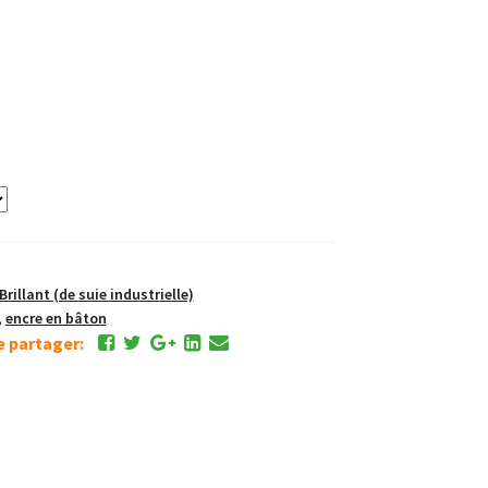
illant (de suie industrielle)
,
encre en bâton
de partager: