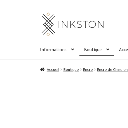
Aller
Aller
à
au
la
contenu
navigation
Informations
Boutique
Acce
Accueil
Boutique
Encre
Encre de Chine en