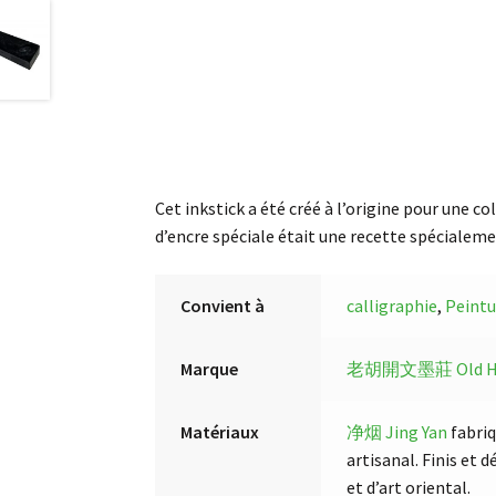
Cet inkstick a été créé à l’origine pour une co
d’encre spéciale était une recette spécialemen
Convient à
calligraphie
,
Peintu
Marque
老胡開文墨莊 Old Hu K
Matériaux
净烟 Jing Yan
fabriq
artisanal. Finis et 
et d’art oriental.