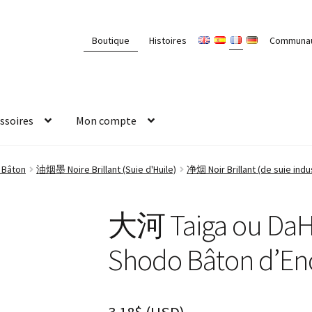
Boutique
Histoires
Communa
ssoires
Mon compte
 Bâton
油烟墨 Noire Brillant (Suie d'Huile)
净烟 Noir Brillant (de suie indus
大河 Taiga ou DaHe
Shodo Bâton d’En