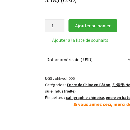
3.18
$
(
USD
)
quantité
Ajouter au panier
de
大
Ajouter a la liste de souhaits
河
Taiga
ou
DaHe
Calligraphie
UGS :
ohkwdh006
Shodo
Catégories :
Encre de Chine en Bâton
,
油烟墨 Noire
Bâton
suie industrielle)
d'Encre
Étiquettes :
calligraphie chinoise
,
encre en bât
Japonais
Si vous aimez ceci, merci 