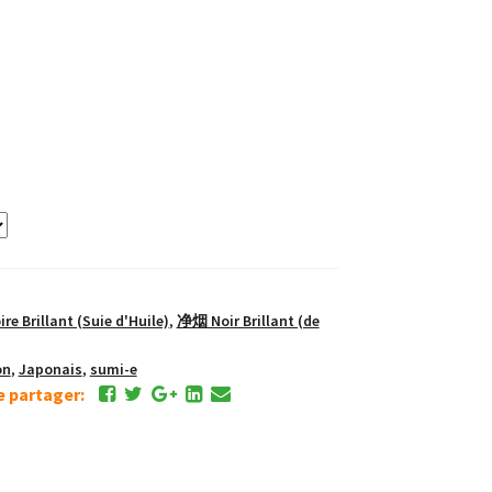
 Brillant (Suie d'Huile)
,
净烟 Noir Brillant (de
on
,
Japonais
,
sumi-e
de partager: