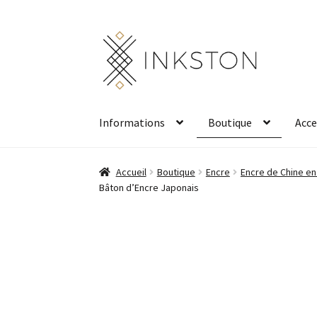
Aller
Aller
à
au
la
contenu
navigation
Informations
Boutique
Acce
Accueil
Boutique
Encre
Encre de Chine en
Bâton d’Encre Japonais