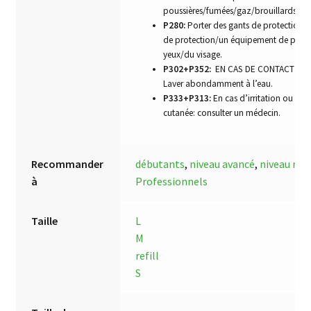
poussières/fumées/gaz/brouillards/va
P280:
Porter des gants de protection/
de protection/un équipement de prote
yeux/du visage.
P302+P352:
EN CAS DE CONTACT AVE
Laver abondamment à l’eau.
P333+P313:
En cas d’irritation ou d’é
cutanée: consulter un médecin.
Recommander
débutants
,
niveau avancé
,
niveau mo
à
Professionnels
Taille
L
M
refill
S