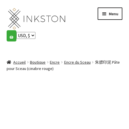
Aller
Aller
Menu
à
au
la
contenu
navigation
Boutique
Histoires
Ouvrir
le
Accueil
Boutique
Encre
Encre du Sceau
朱膘印泥 Pâte
English
menu
pour Sceau (cinabre rouge)
enfant
Español
Français
Communauté
Ouvrir
le
Mon compte
menu