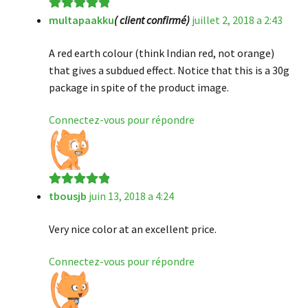
multapaakku
( client confirmé)
juillet 2, 2018 a 2:43
Note
5
sur 5
A red earth colour (think Indian red, not orange)
that gives a subdued effect. Notice that this is a 30g
package in spite of the product image.
Connectez-vous pour répondre
tbousjb
juin 13, 2018 a 4:24
Note
5
sur 5
Very nice color at an excellent price.
Connectez-vous pour répondre