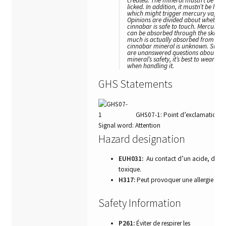
created. The mineral mustn’t be inge
licked. In addition, it mustn’t be heat
which might trigger mercury vapor r
Opinions are divided about whether
cinnabar is safe to touch. Mercury (ll
can be absorbed through the skin, 
much is actually absorbed from a l
cinnabar mineral is unknown. Since 
are unanswered questions about the
mineral’s safety, it’s best to wear glo
when handling it.
GHS Statements
GHS07-1: Point d’exclamation
Signal word: Attention
Hazard designation
EUH031:
Au contact d’un acide, déga
toxique.
H317:
Peut provoquer une allergie cut
Safety Information
P261:
Éviter de respirer les