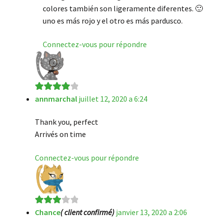
colores también son ligeramente diferentes. 🙂
uno es más rojo y el otro es más pardusco.
Connectez-vous pour répondre
annmarchal
juillet 12, 2020 a 6:24
Note
4
sur
5
Thank you, perfect
Arrivés on time
Connectez-vous pour répondre
Chance
( client confirmé)
janvier 13, 2020 a 2:06
Note
3