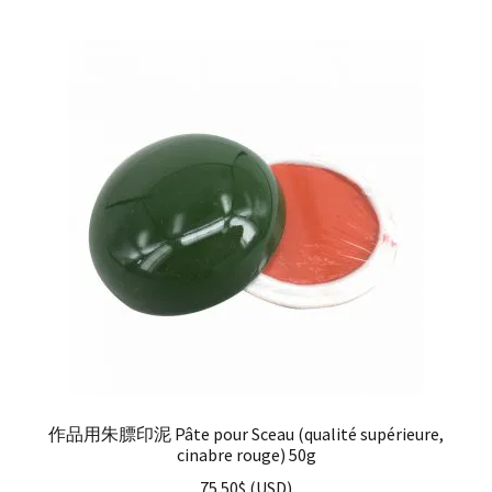
作品用朱膘印泥 Pâte pour Sceau (qualité supérieure,
cinabre rouge) 50g
75.50
$
(
USD
)