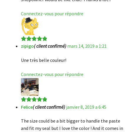
Connectez-vous pour répondre
zipigo
( client confirmé)
mars 14, 2019 a 1:21
Note
5
sur 5
Une très belle couleur!
Connectez-vous pour répondre
Felice
( client confirmé)
janvier 8, 2019 a 6:45
Note
5
sur 5
The size could be a bit bigger to handle the paste
and fit my seal but I love the color ! And it comes in