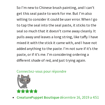
sur 5
So I’m new to Chinese brush painting, and I can’t
get this seal paste to work for me. But I’m also
willing to consider it could be user error. When I go
to tap the seal into the seal paste, it sticks to the
seal so much that it doesn’t come away cleanly. It
pulls away and leaves a long string, like taffy. I have
mixed it with the stick it came with, and I have not
added anything to the paste. I’m not sure if it’s the
paste, or if it’s me. I’m considering ordering a
different shade of red, and just trying again.
Connectez-vous pour répondre
CreaturePuppet Boutique
décembre 16, 2019 a 4:51
Note
5
sur 5