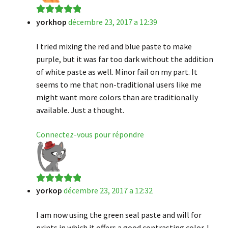
yorkhop
décembre 23, 2017 a 12:39
Note
5
sur 5
I tried mixing the red and blue paste to make
purple, but it was far too dark without the addition
of white paste as well. Minor fail on my part. It
seems to me that non-traditional users like me
might want more colors than are traditionally
available. Just a thought.
Connectez-vous pour répondre
yorkop
décembre 23, 2017 a 12:32
Note
5
sur 5
I am now using the green seal paste and will for
prints in which it offers a good contrasting color. I