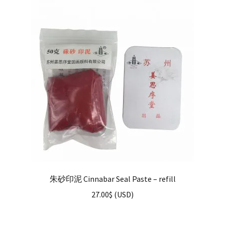
朱砂印泥 Cinnabar Seal Paste – refill
27.00
$
(
USD
)