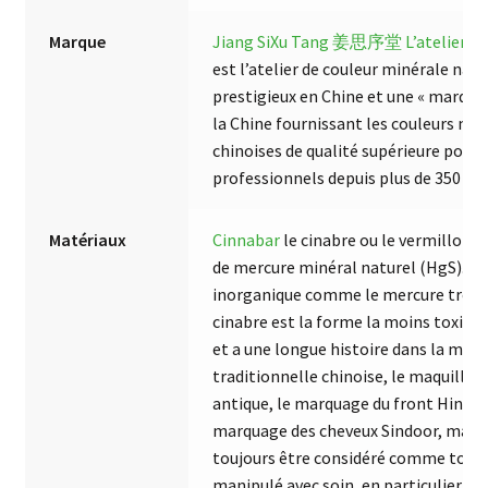
Marque
Jiang SiXu Tang 姜思序堂
L’atelier d
est l’atelier de couleur minérale natu
prestigieux en Chine et une « marque
la Chine fournissant les couleurs mi
chinoises de qualité supérieure pour 
professionnels depuis plus de 350 ans
Matériaux
Cinnabar
le cinabre ou le vermillon es
de mercure minéral naturel (HgS). L
inorganique comme le mercure trouv
cinabre est la forme la moins toxiqu
et a une longue histoire dans la méd
traditionnelle chinoise, le maquilla
antique, le marquage du front Hindu B
marquage des cheveux Sindoor, mais i
toujours être considéré comme toxiq
manipulé avec soin, en particulier s