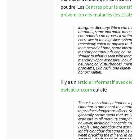
poudre. Les
Centres pour le contrôle 
prévention des maladies des Etats-Un
Inorganic Mercury:
When eaten in la
amounts, some inorganic mercury
compounds can be very irritating a
corrosive to the digestive system. If
repeatedly eaten or applied to the sk
long period of time, some inorganic
mercury compounds can cause effec
similar to what is seen with long ter
mercury vapor exposure, including
neurological disturbances, memory
problems, skin rash, and kidney
abnormalities.
Il y a un
article informatif avec des r
owlcation.com
qui dit:
There is uncertainty about how poi
cinnabar is and about the amount r
to produce dangerous effects. Scient
generally recommend that we limit 
exposure to all mercury compounds
however, including inorganic mercu
People using cinnabar are warned n
inhale cinnabar dust and to be very 
when breaking the mineral in case du