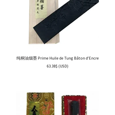
纯桐油烟墨 Prime Huile de Tung Bâton d’Encre
63.38
$
(
USD
)