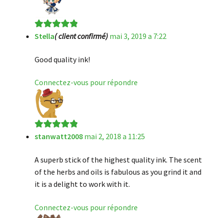
Stella
( client confirmé)
mai 3, 2019 a 7:22
Note
5
sur 5
Good quality ink!
Connectez-vous pour répondre
stanwatt2008
mai 2, 2018 a 11:25
Note
5
sur 5
A superb stick of the highest quality ink. The scent
of the herbs and oils is fabulous as you grind it and
it is a delight to work with it.
Connectez-vous pour répondre