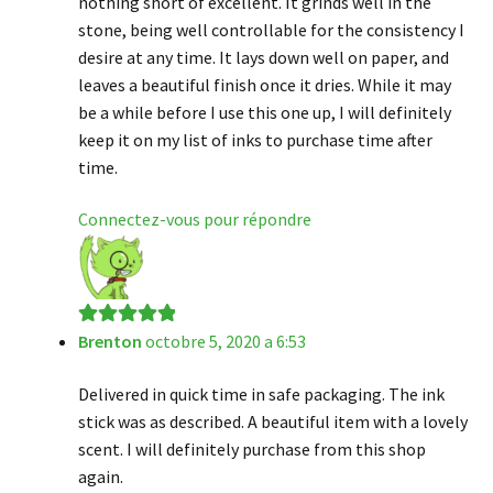
nothing short of excellent. It grinds well in the
stone, being well controllable for the consistency I
desire at any time. It lays down well on paper, and
leaves a beautiful finish once it dries. While it may
be a while before I use this one up, I will definitely
keep it on my list of inks to purchase time after
time.
Connectez-vous pour répondre
Brenton
octobre 5, 2020 a 6:53
Note
5
sur 5
Delivered in quick time in safe packaging. The ink
stick was as described. A beautiful item with a lovely
scent. I will definitely purchase from this shop
again.