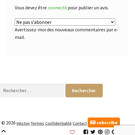
Vous devez être
connecté
pour publier un avis.
Avertissez-moi des nouveaux commentaires par e-
mail.
Rechercher :
subscribe
© 2026
Inkston
Termes
Confidentialité
Contact
Inkston
Inkston
Inkston
Inkston
Inkston
Inks