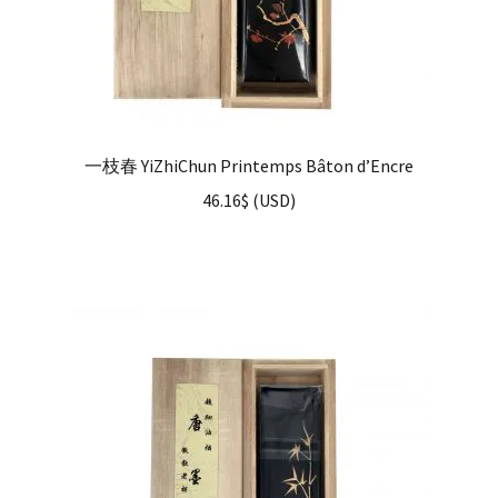
一枝春 YiZhiChun Printemps Bâton d’Encre
46.16
$
(
USD
)