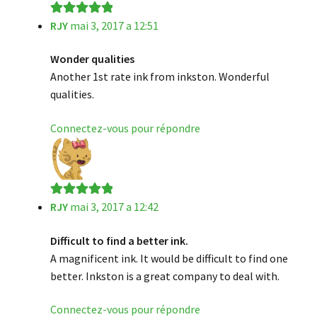
RJY
mai 3, 2017 a 12:51
Note
5
sur 5
Wonder qualities
Another 1st rate ink from inkston. Wonderful
qualities.
Connectez-vous pour répondre
RJY
mai 3, 2017 a 12:42
Note
5
sur 5
Difficult to find a better ink.
A magnificent ink. It would be difficult to find one
better. Inkston is a great company to deal with.
Connectez-vous pour répondre