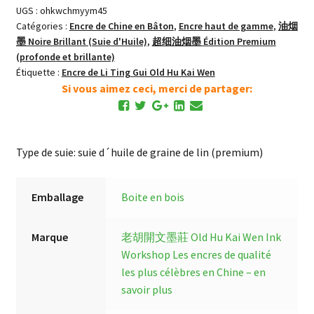
UGS :
ohkwchmyym45
Premium
Catégories :
Encre de Chine en Bâton
,
Encre haut de gamme
,
油烟
Huile
墨 Noire Brillant (Suie d'Huile)
,
超细油烟墨 Édition Premium
de
(profonde et brillante)
Graine
Étiquette :
Encre de Li Ting Gui Old Hu Kai Wen
de
Si vous aimez ceci, merci de partager:
Lin
Bâton
d'Encre
Type de suie: suie d´huile de graine de lin (premium)
Emballage
Boite en bois
Marque
老胡開文墨莊 Old Hu Kai Wen Ink
Workshop
Les encres de qualité
les plus célèbres en Chine – en
savoir plus