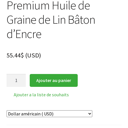
Premium Huile de
Graine de Lin Bâton
d’Encre
55.44
$
(
USD
)
quantité
Ajouter au panier
de
纯
Ajouter a la liste de souhaits
胡
麻
油
烟
墨