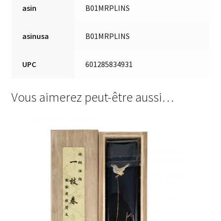
asin
B01MRPLINS
asinusa
B01MRPLINS
UPC
601285834931
Vous aimerez peut-être aussi…