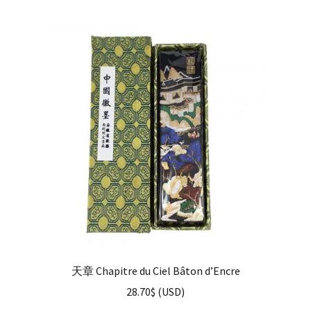
天章 Chapitre du Ciel Bâton d’Encre
28.70
$
(
USD
)