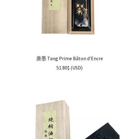
唐墨 Tang Prime Bâton d’Encre
51.80
$
(
USD
)