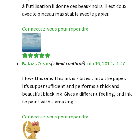
à l’utilisation il donne des beaux noirs. Il est doux
avec le pinceau mas stable avec le papier.
Connectez-vous pour répondre
Balazs Otvos
( client confirmé)
juin 16, 2017 a 1:47
Note
5
sur 5
I love this one: This ink is « bites » into the paper.
It’s supper sufficient and performs a thick and
beautiful black ink. Gives a different feeling, and ink
to paint with – amazing.
Connectez-vous pour répondre