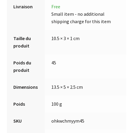
Livraison
Free
Small item - no additional
shipping charge for this item
Taille du
10.5 × 3 × 1 cm
produit
Poids du
45
produit
Dimensions
13.5 × 5 × 2.5 cm
Poids
100 g
SKU
ohkwchmyym45