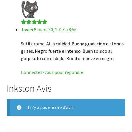
JavierP
mars 30, 2017 a 8:56
Note
5
sur 5
Sutil aroma. Alta calidad. Buena gradación de tonos
grises. Negro fuerte e intenso. Buen sonido al
golpearlo con el dedo. Bonito relieve en negro.
Connectez-vous pour répondre
Inkston Avis
Il n’y a pas encore d’avis.