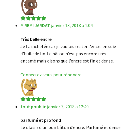
M REMI JARDAT
janvier 13, 2018 a 1:04
Note
5
sur 5
Très belle encre
Je l’ai achetée car je voulais tester l’encre en suie
d’huile de lin. Le bâton n’est pas encore très
entamé mais disons que l’encre est fin et dense.
Connectez-vous pour répondre
tout poublic
janvier 7, 2018 a 12:40
Note
5
sur 5
parfumé et profond
Le plaisir d’un bon bâton d’encre, Parfumé et dense