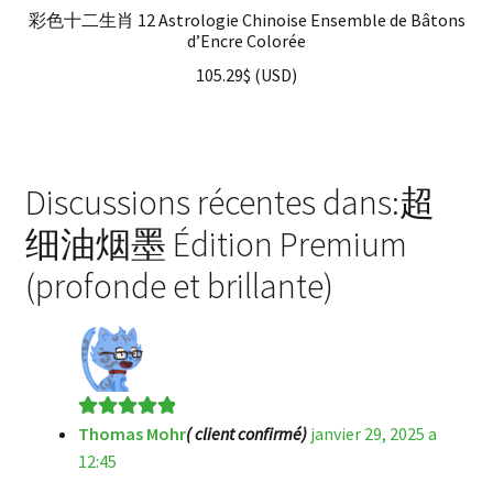
彩色十二生肖 12 Astrologie Chinoise Ensemble de Bâtons
d’Encre Colorée
105.29
$
(
USD
)
Discussions récentes dans:超
细油烟墨 Édition Premium
(profonde et brillante)
Thomas Mohr
( client confirmé)
janvier 29, 2025 a
Note
5
sur 5
12:45