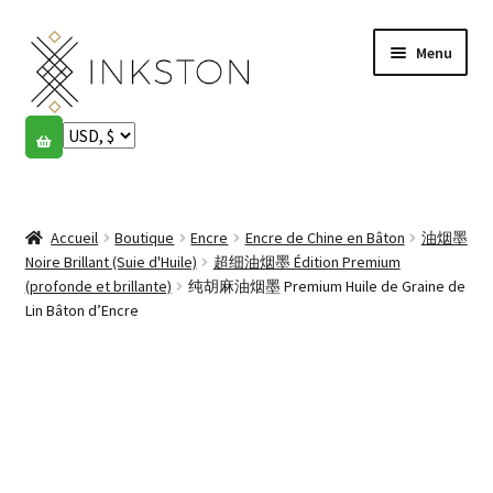
Aller
Aller
Menu
à
au
la
contenu
navigation
Boutique
Histoires
Ouvrir
le
Accueil
Boutique
Encre
Encre de Chine en Bâton
油烟墨
English
menu
Noire Brillant (Suie d'Huile)
超细油烟墨 Édition Premium
enfant
(profonde et brillante)
纯胡麻油烟墨 Premium Huile de Graine de
Español
Lin Bâton d’Encre
Français
Communauté
Ouvrir
le
Mon compte
menu