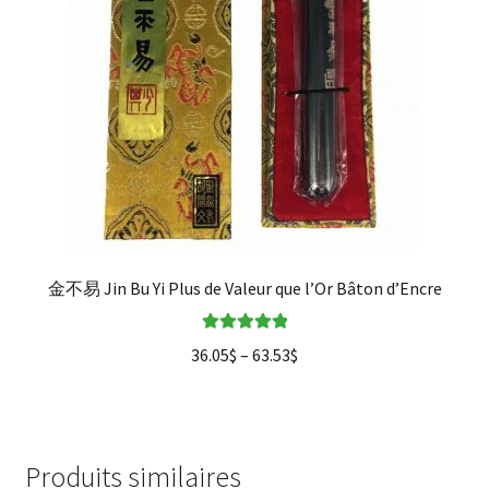
金不易 Jin Bu Yi Plus de Valeur que l’Or Bâton d’Encre
Note
5.00
sur
36.05
$
–
63.53
$
5
Produits similaires