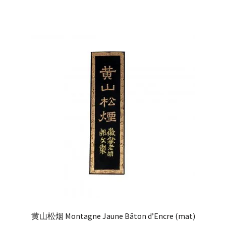
黄山松烟 Montagne Jaune Bâton d’Encre (mat)