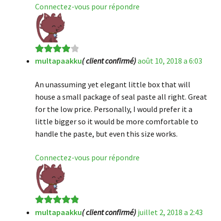
Connectez-vous pour répondre
multapaakku
( client confirmé)
août 10, 2018 a 6:03
Note
4
sur
5
An unassuming yet elegant little box that will
house a small package of seal paste all right. Great
for the low price. Personally, I would prefer it a
little bigger so it would be more comfortable to
handle the paste, but even this size works.
Connectez-vous pour répondre
multapaakku
( client confirmé)
juillet 2, 2018 a 2:43
Note
5
sur 5