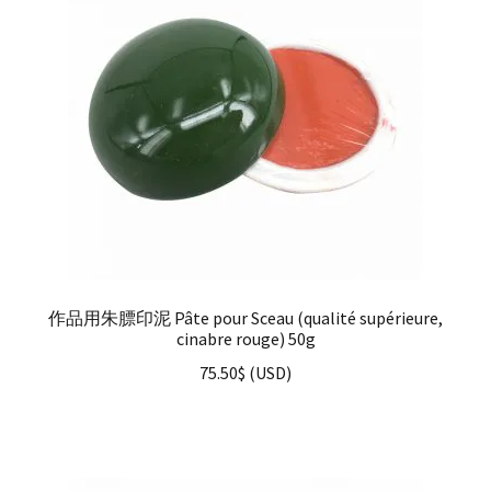
作品用朱膘印泥 Pâte pour Sceau (qualité supérieure,
cinabre rouge) 50g
75.50
$
(
USD
)