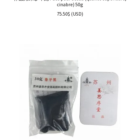
cinabre) 50g
75.50
$
(
USD
)