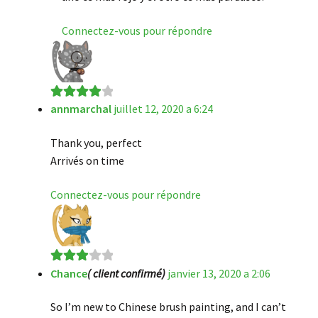
Connectez-vous pour répondre
annmarchal
juillet 12, 2020 a 6:24
Note
4
sur
5
Thank you, perfect
Arrivés on time
Connectez-vous pour répondre
Chance
( client confirmé)
janvier 13, 2020 a 2:06
Note
3
sur 5
So I’m new to Chinese brush painting, and I can’t