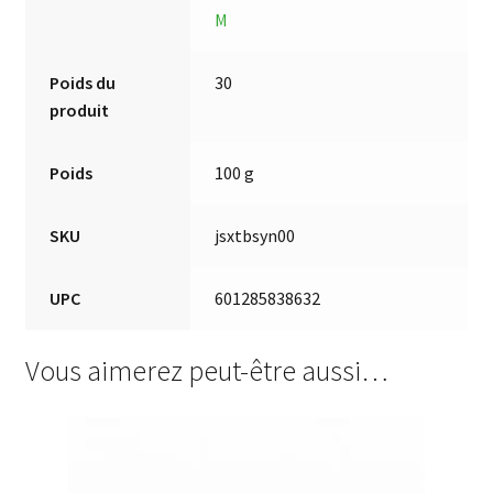
M
Poids du
30
produit
Poids
100 g
SKU
jsxtbsyn00
UPC
601285838632
Vous aimerez peut-être aussi…