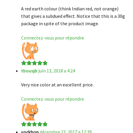
A red earth colour (think Indian red, not orange)
that gives a subdued effect. Notice that this is a 30g
package in spite of the product image.
Connectez-vous pour répondre
tbousjb
juin 13, 2018 a 4:24
Note
5
sur 5
Very nice color at an excellent price.
Connectez-vous pour répondre
yorkhop
décembre 23, 2017 a 12:39
Note
5
sur 5