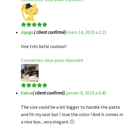
zipigo
( client confirmé)
mars 14, 2019 a 1:21
Note
5
sur 5
Une très belle couleur!
Connectez-vous pour répondre
Felice
( client confirmé)
janvier 8, 2019 a 6:45
Note
5
sur 5
The size could be a bit bigger to handle the paste
and fit my seal but I love the color ! And it comes in
a nice box , very elegant 🙂