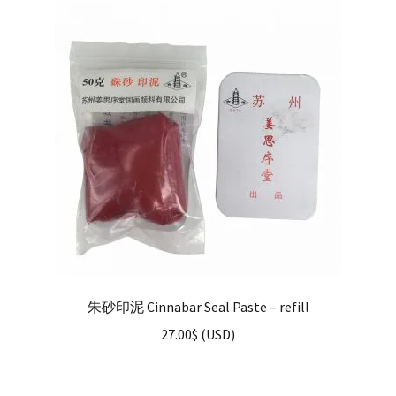
朱砂印泥 Cinnabar Seal Paste – refill
27.00
$
(
USD
)