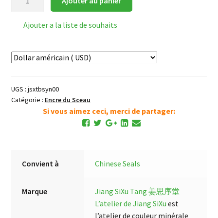
Ajouter au panier
de
Pâte
Ajouter a la liste de souhaits
pour
Sceau
(blanc)
UGS :
jsxtbsyn00
Catégorie :
Encre du Sceau
Si vous aimez ceci, merci de partager:
Convient à
Chinese Seals
Marque
Jiang SiXu Tang 姜思序堂
L’atelier de Jiang SiXu
est
l’atelier de couleur minérale