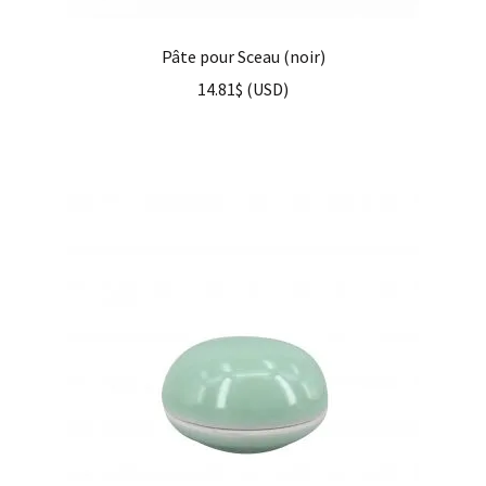
Pâte pour Sceau (noir)
14.81
$
(
USD
)