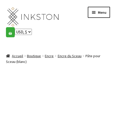
Aller
Aller
Menu
à
au
la
contenu
navigation
Boutique
Histoires
Ouvrir
le
Accueil
Boutique
Encre
Encre du Sceau
Pâte pour
English
menu
Sceau (blanc)
enfant
Español
Français
Communauté
Ouvrir
le
Mon compte
menu