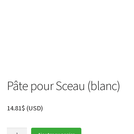
enfant
Questions fréquentes
Pâte pour Sceau (blanc)
14.81
$
(
USD
)
quantité