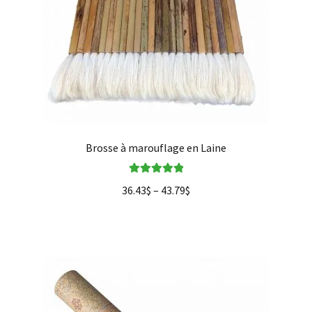
Brosse à marouflage en Laine
Note
5.00
sur
36.43
$
–
43.79
$
5