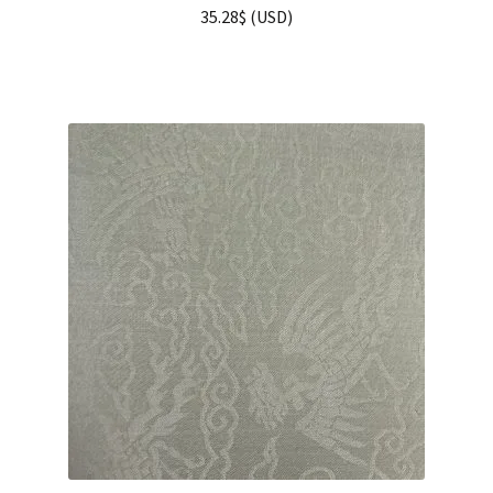
35.28
$
(
USD
)