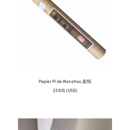
Papier Pi de Wenzhou 皮纸
23.83
$
(
USD
)