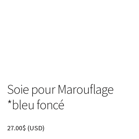
enfant
Questions fréquentes
Soie pour Marouflage
*bleu foncé
27.00
$
(
USD
)