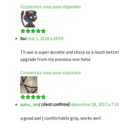
Connectez-vous pour répondre
Bui
mai 1, 2018 a 10:54
Note
5
sur 5
Th awl is super durable and sharp so a much better
upgrade from my previous one haha
Connectez-vous pour répondre
sumi_sm
( client confirmé)
décembre 28, 2017 a 7:33
Note
5
sur 5
a good awl | comfortable grip, works well