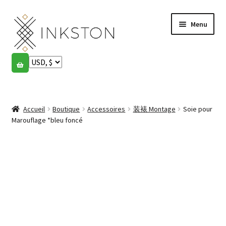
Aller
Aller
Menu
à
au
la
contenu
navigation
Boutique
Histoires
Ouvrir
le
Accueil
Boutique
Accessoires
装裱 Montage
Soie pour
English
menu
Marouflage *bleu foncé
enfant
Español
Français
Communauté
Ouvrir
le
Mon compte
menu