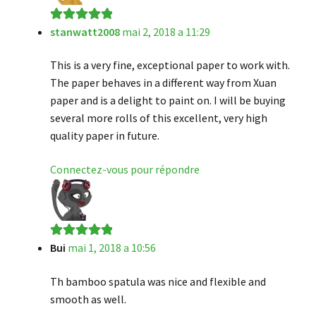
stanwatt2008
mai 2, 2018 a 11:29
Note
5
sur 5
This is a very fine, exceptional paper to work with.
The paper behaves in a different way from Xuan
paper and is a delight to paint on. I will be buying
several more rolls of this excellent, very high
quality paper in future.
Connectez-vous pour répondre
Bui
mai 1, 2018 a 10:56
Note
5
sur 5
Th bamboo spatula was nice and flexible and
smooth as well.