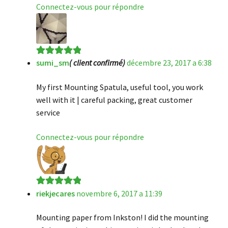
Connectez-vous pour répondre
sumi_sm
( client confirmé)
décembre 23, 2017 a 6:38
Note
5
sur 5
My first Mounting Spatula, useful tool, you work
well with it | careful packing, great customer
service
Connectez-vous pour répondre
riekjecares
novembre 6, 2017 a 11:39
Note
5
sur 5
Mounting paper from Inkston! I did the mounting