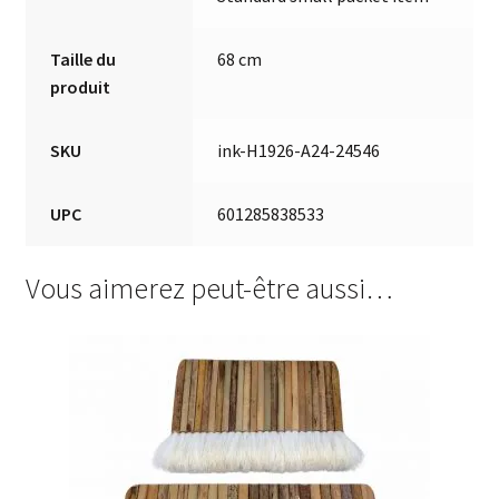
Taille du
68 cm
produit
SKU
ink-H1926-A24-24546
UPC
601285838533
Vous aimerez peut-être aussi…