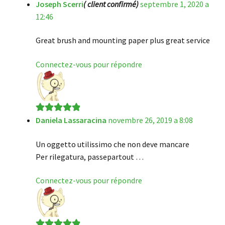
Joseph Scerri
( client confirmé)
septembre 1, 2020 a
Note
5
sur 5
12:46
Great brush and mounting paper plus great service
Connectez-vous pour répondre
Daniela Lassaracina
novembre 26, 2019 a 8:08
Note
5
sur 5
Un oggetto utilissimo che non deve mancare
Per rilegatura, passepartout …
Connectez-vous pour répondre