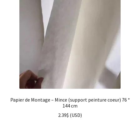
Papier de Montage – Mince (support peinture coeur) 76 *
144 cm
2.39
$
(
USD
)