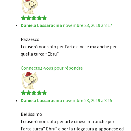
Daniela Lassaracina
novembre 23, 2019 a 8:17
Note
5
sur 5
Pazzesco
Lo userò non solo per l’arte cinese ma anche per
quella turca “Ebru”
Connectez-vous pour répondre
Daniela Lassaracina
novembre 23, 2019 a 8:15
Note
5
sur 5
Bellissimo
Lo userò non solo per arte cinese ma anche per
l’arte turca” Ebru” e per la rilegatura giapponese ed