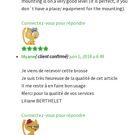
mounting is on a very good level (it is perfect, if you
don´t have a place/ equipment for the mounting).
Connectez-vous pour répondre
lilyane
( client confirmé)
juin 1, 2018 a 6:49
Note
5
sur 5
Je viens de recevoir cette brosse
Je suis très heureuse de la qualité de cet article
Il me reste à en faire bon usage
Merci pour la qualité de vos services
Liliane BERTHELET
Connectez-vous pour répondre