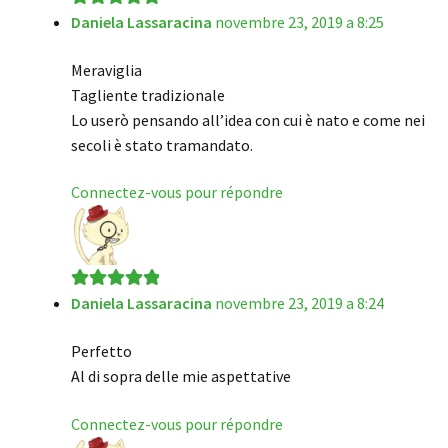
Daniela Lassaracina
novembre 23, 2019 a 8:25
Note
5
sur 5
Meraviglia
Tagliente tradizionale
Lo userò pensando all’idea con cui è nato e come nei
secoli è stato tramandato.
Connectez-vous pour répondre
Daniela Lassaracina
novembre 23, 2019 a 8:24
Note
5
sur 5
Perfetto
Al di sopra delle mie aspettative
Connectez-vous pour répondre