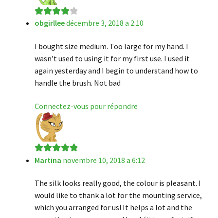
obgirllee
décembre 3, 2018 a 2:10
Note
4
sur
5
I bought size medium. Too large for my hand. I
wasn’t used to using it for my first use. I used it
again yesterday and I begin to understand how to
handle the brush. Not bad
Connectez-vous pour répondre
Martina
novembre 10, 2018 a 6:12
Note
5
sur 5
The silk looks really good, the colour is pleasant. I
would like to thank a lot for the mounting service,
which you arranged for us! It helps a lot and the