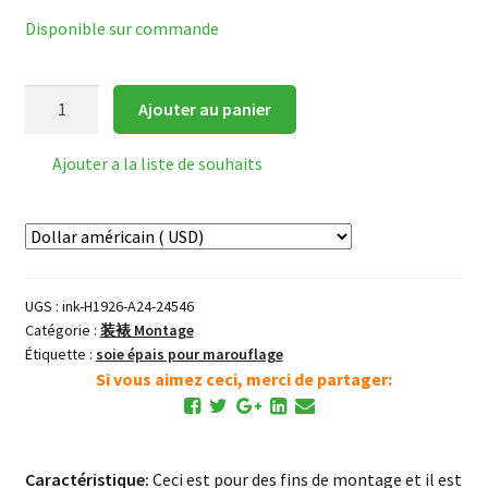
Disponible sur commande
quantité
Ajouter au panier
de
Soie
Ajouter a la liste de souhaits
pour
Marouflage
*bleu
foncé
UGS :
ink-H1926-A24-24546
Catégorie :
装裱 Montage
Étiquette :
soie épais pour marouflage
Si vous aimez ceci, merci de partager:
Caractéristique:
Ceci est pour des fins de montage et il est