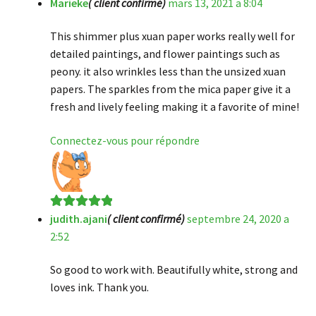
Marieke
( client confirmé)
mars 13, 2021 a 8:04
Note
5
sur 5
This shimmer plus xuan paper works really well for
detailed paintings, and flower paintings such as
peony. it also wrinkles less than the unsized xuan
papers. The sparkles from the mica paper give it a
fresh and lively feeling making it a favorite of mine!
Connectez-vous pour répondre
judith.ajani
( client confirmé)
septembre 24, 2020 a
Note
5
sur 5
2:52
So good to work with. Beautifully white, strong and
loves ink. Thank you.