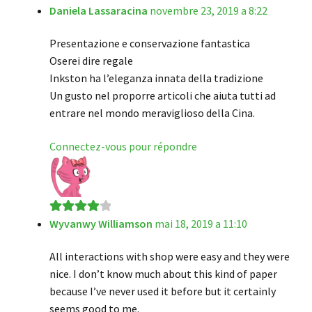
Daniela Lassaracina
novembre 23, 2019 a 8:22
Note
5
sur 5
Presentazione e conservazione fantastica
Oserei dire regale
Inkston ha l’eleganza innata della tradizione
Un gusto nel proporre articoli che aiuta tutti ad
entrare nel mondo meraviglioso della Cina.
Connectez-vous pour répondre
Wyvanwy Williamson
mai 18, 2019 a 11:10
Note
4
sur
5
All interactions with shop were easy and they were
nice. I don’t know much about this kind of paper
because I’ve never used it before but it certainly
seems good to me.