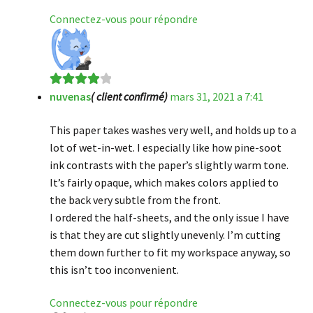
Connectez-vous pour répondre
nuvenas
( client confirmé)
mars 31, 2021 a 7:41
Note
4
sur
5
This paper takes washes very well, and holds up to a
lot of wet-in-wet. I especially like how pine-soot
ink contrasts with the paper’s slightly warm tone.
It’s fairly opaque, which makes colors applied to
the back very subtle from the front.
I ordered the half-sheets, and the only issue I have
is that they are cut slightly unevenly. I’m cutting
them down further to fit my workspace anyway, so
this isn’t too inconvenient.
Connectez-vous pour répondre