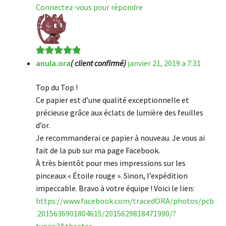
Connectez-vous pour répondre
anula.ora
( client confirmé)
janvier 21, 2019 a 7:31
Note
5
sur 5
Top du Top !
Ce papier est d’une qualité exceptionnelle et
précieuse grâce aux éclats de lumière des feuilles
d’or.
Je recommanderai ce papier à nouveau. Je vous ai
fait de la pub sur ma page Facebook.
À très bientôt pour mes impressions sur les
pinceaux « Étoile rouge ». Sinon, l’expédition
impeccable. Bravo à votre équipe ! Voici le lien:
https://www.facebook.com/tracedORA/photos/pcb
.2015636901804615/2015629818471990/?
type=3&theater