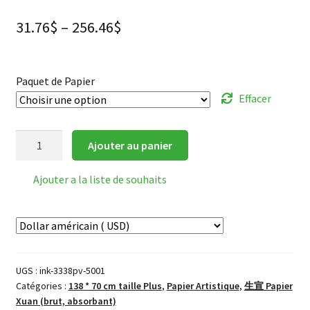
31.76
$
–
256.46
$
Paquet de Papier
Effacer
quantité
Ajouter au panier
de
INKSTON
Ajouter a la liste de souhaits
3338
Plus
Papier
Xuan
UGS :
ink-3338pv-5001
Catégories :
138 * 70 cm taille Plus
,
Papier Artistique
,
生宣 Papier
Xuan (brut, absorbant)