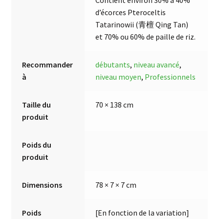
Contient environ 30% à 40%
d’écorces Pteroceltis
Tatarinowii (青檀 Qing Tan)
et 70% ou 60% de paille de riz.
Recommander
débutants
,
niveau avancé
,
à
niveau moyen
,
Professionnels
Taille du
70 × 138 cm
produit
Poids du
produit
Dimensions
78 × 7 × 7 cm
Poids
[En fonction de la variation]