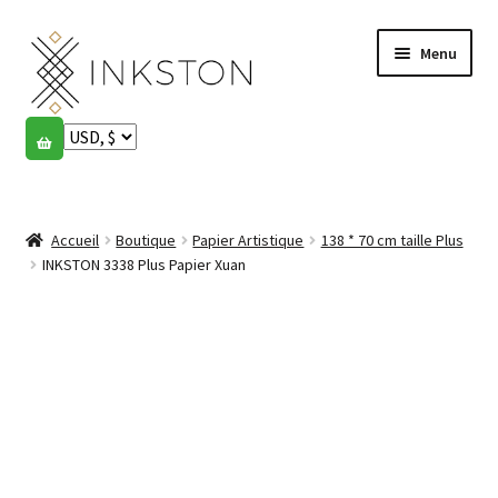
Aller
Aller
Menu
à
au
la
contenu
navigation
Boutique
Histoires
Ouvrir
le
Accueil
Boutique
Papier Artistique
138 * 70 cm taille Plus
English
menu
INKSTON 3338 Plus Papier Xuan
enfant
Español
Français
Communauté
Ouvrir
le
Mon compte
menu