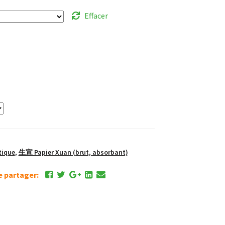
Effacer
tique
,
生宣 Papier Xuan (brut, absorbant)
de partager: