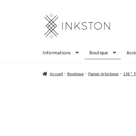
Aller
Aller
à
au
la
contenu
navigation
Informations
Boutique
Acce
Accueil
Boutique
Papier Artistique
138 * 7