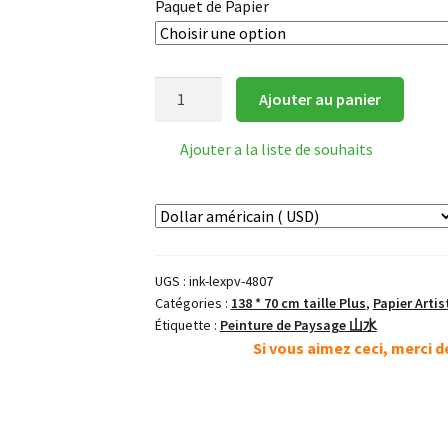
Paquet de Papier
quantité
Ajouter au panier
de
INKSTON
Ajouter a la liste de souhaits
Expert
Paysage
Papier
Xuan
UGS :
ink-lexpv-4807
Catégories :
138 * 70 cm taille Plus
,
Papier Artis
Étiquette :
Peinture de Paysage 山水
Si vous aimez ceci, merci 