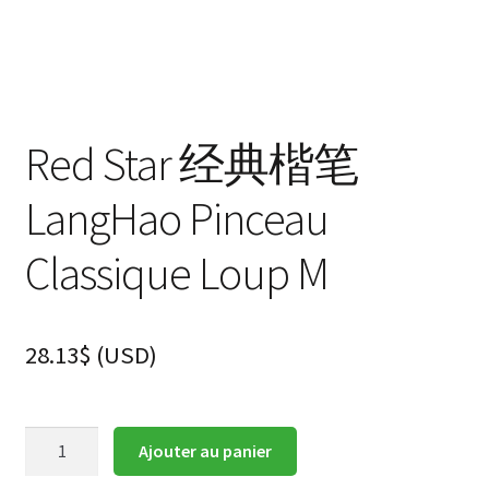
Red Star 经典楷笔
LangHao Pinceau
Classique Loup M
28.13
$
(
USD
)
quantité
Ajouter au panier
de