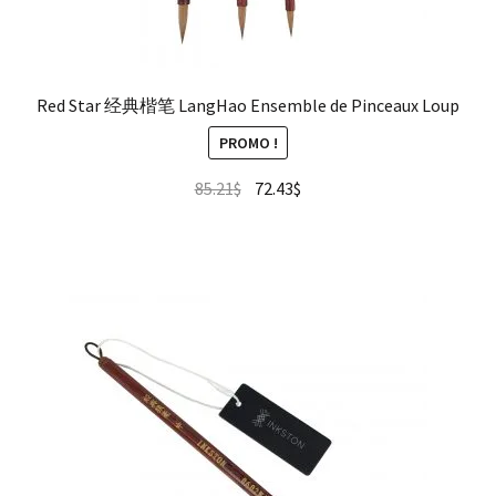
Red Star 经典楷笔 LangHao Ensemble de Pinceaux Loup
PROMO !
85.21
$
72.43
$