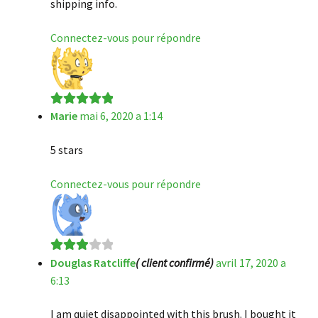
shipping info.
Connectez-vous pour répondre
Marie
mai 6, 2020 a 1:14
Note
5
sur 5
5 stars
Connectez-vous pour répondre
Douglas Ratcliffe
( client confirmé)
avril 17, 2020 a
Note
3
6:13
sur 5
I am quiet disappointed with this brush. I bought it