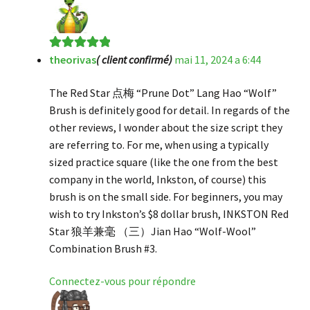
theorivas
( client confirmé)
mai 11, 2024 a 6:44
Note
5
sur 5
The Red Star 点梅 “Prune Dot” Lang Hao “Wolf”
Brush is definitely good for detail. In regards of the
other reviews, I wonder about the size script they
are referring to. For me, when using a typically
sized practice square (like the one from the best
company in the world, Inkston, of course) this
brush is on the small side. For beginners, you may
wish to try Inkston’s $8 dollar brush, INKSTON Red
Star 狼羊兼毫 （三）Jian Hao “Wolf-Wool”
Combination Brush #3.
Connectez-vous pour répondre