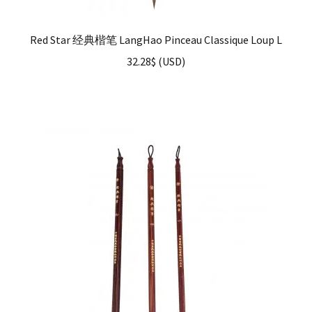
Red Star 经典楷笔 LangHao Pinceau Classique Loup L
32.28
$
(
USD
)