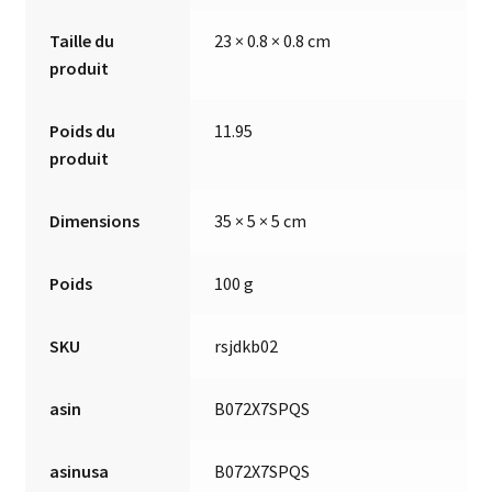
Taille du
23 × 0.8 × 0.8 cm
produit
Poids du
11.95
produit
Dimensions
35 × 5 × 5 cm
Poids
100 g
SKU
rsjdkb02
asin
B072X7SPQS
asinusa
B072X7SPQS