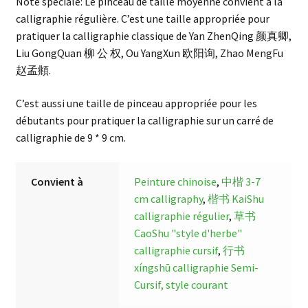
Note spéciale: Le pinceau de taille moyenne convient à la
calligraphie régulière. C’est une taille appropriée pour
pratiquer la calligraphie classique de Yan ZhenQing 颜真卿,
Liu GongQuan 柳 公 权, Ou YangXun 欧阳询, Zhao MengFu
赵孟頫.
C’est aussi une taille de pinceau appropriée pour les
débutants pour pratiquer la calligraphie sur un carré de
calligraphie de 9 * 9 cm.
Convient à
Peinture chinoise
,
中楷 3-7
cm calligraphy
,
楷书 KaiShu
calligraphie régulier
,
草书
CaoShu "style d'herbe"
calligraphie cursif
,
行书
xíngshū calligraphie Semi-
Cursif, style courant