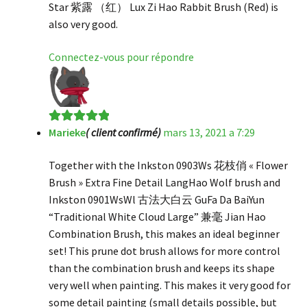
Star 紫露 （红） Lux Zi Hao Rabbit Brush (Red) is
also very good.
Connectez-vous pour répondre
Marieke
( client confirmé)
mars 13, 2021 a 7:29
Note
5
sur 5
Together with the Inkston 0903Ws 花枝俏 « Flower
Brush » Extra Fine Detail LangHao Wolf brush and
Inkston 0901WsWl 古法大白云 GuFa Da BaiYun
“Traditional White Cloud Large” 兼毫 Jian Hao
Combination Brush, this makes an ideal beginner
set! This prune dot brush allows for more control
than the combination brush and keeps its shape
very well when painting. This makes it very good for
some detail painting (small details possible, but