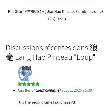
Red Star 狼羊兼毫 (三) JianHao Pinceau Combinasion #3
13.75
$
(
USD
)
Discussions récentes dans:狼
毫 Lang Hao Pinceau "Loup"
Ana Beny
( client confirmé)
août 1, 2026 a 5:38
Note
5
sur 5
It is the second time I purchase it!