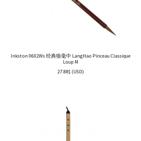
Inkston 0602Ws 经典狼毫中 LangHao Pinceau Classique
Loup M
27.88
$
(
USD
)