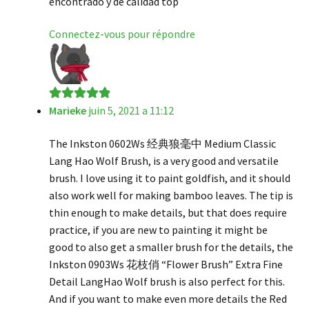
encontrado y de calidad top
Connectez-vous pour répondre
Marieke
juin 5, 2021 a 11:12
Note
5
sur 5
The Inkston 0602Ws 经典狼毫中 Medium Classic
Lang Hao Wolf Brush, is a very good and versatile
brush. I love using it to paint goldfish, and it should
also work well for making bamboo leaves. The tip is
thin enough to make details, but that does require
practice, if you are new to painting it might be
good to also get a smaller brush for the details, the
Inkston 0903Ws 花枝俏 “Flower Brush” Extra Fine
Detail LangHao Wolf brush is also perfect for this.
And if you want to make even more details the Red