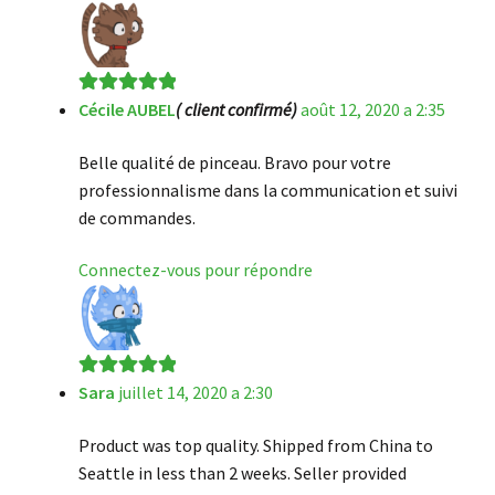
Cécile AUBEL
( client confirmé)
août 12, 2020 a 2:35
Note
5
sur 5
Belle qualité de pinceau. Bravo pour votre
professionnalisme dans la communication et suivi
de commandes.
Connectez-vous pour répondre
Sara
juillet 14, 2020 a 2:30
Note
5
sur 5
Product was top quality. Shipped from China to
Seattle in less than 2 weeks. Seller provided