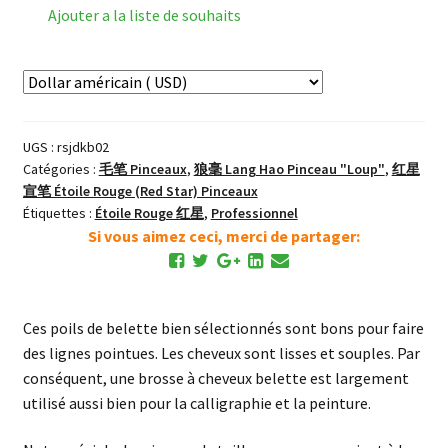
Red
Ajouter a la liste de souhaits
Star
经
典
楷
笔
UGS :
rsjdkb02
LangHao
Catégories :
毛笔 Pinceaux
,
狼毫 Lang Hao Pinceau "Loup"
,
红星
Pinceau
宣笔 Étoile Rouge (Red Star) Pinceaux
Classique
Étiquettes :
Étoile Rouge 红星
,
Professionnel
Loup
Si vous aimez ceci, merci de partager:
M
Ces poils de belette bien sélectionnés sont bons pour faire
des lignes pointues. Les cheveux sont lisses et souples. Par
conséquent, une brosse à cheveux belette est largement
utilisé aussi bien pour la calligraphie et la peinture.