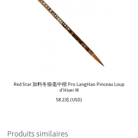
Red Star 加料冬狼毫中楷 Pro LangHao Pinceau Loup
d’Hiver M
58.23
$
(
USD
)
Produits similaires