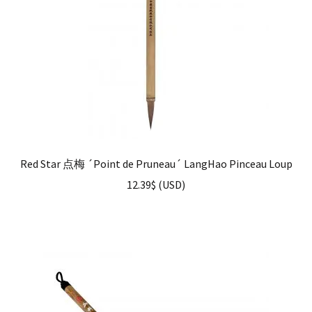
Red Star 点梅 ´Point de Pruneau´ LangHao Pinceau Loup
12.39
$
(
USD
)