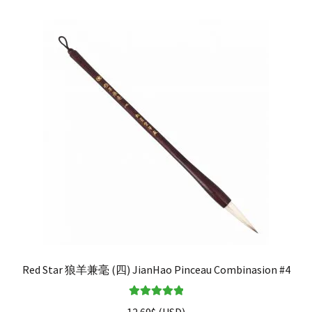
Red Star 狼羊兼毫 (四) JianHao Pinceau Combinasion #4
Note
5.00
sur
12.69
$
(
USD
)