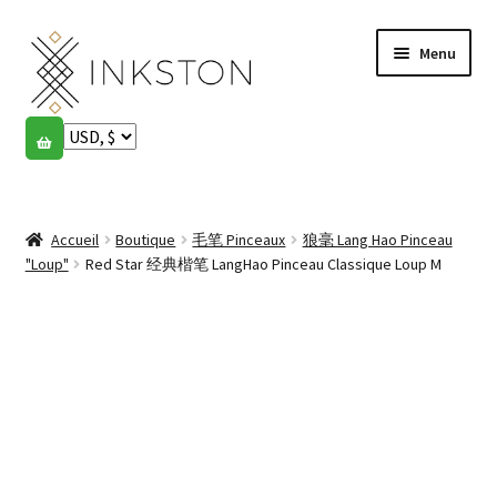
Aller
Aller
Menu
à
au
la
contenu
navigation
Boutique
Histoires
Ouvrir
le
Accueil
Boutique
毛笔 Pinceaux
狼毫 Lang Hao Pinceau
English
menu
"Loup"
Red Star 经典楷笔 LangHao Pinceau Classique Loup M
enfant
Español
Français
Communauté
Ouvrir
le
Mon compte
menu