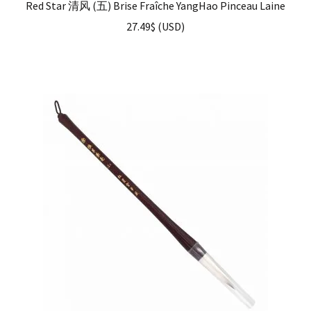
Red Star 清风 (五) Brise Fraîche YangHao Pinceau Laine
27.49
$
(
USD
)