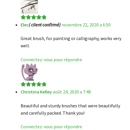
Elec
( client confirmé)
novembre 22, 2020 a 6:50
Note
5
sur 5
Great brush, for painting or calligraphy, works very
well.
Connectez-vous pour répondre
Christina Kelley
août 24, 2020 a 7:48
Note
5
sur 5
Beautiful and sturdy brushes that were beautifully
and carefully packed. Thank you!
Connectez-vous pour répondre